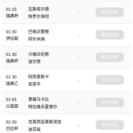
瓦斯库尔德
01:15
-
即将开始
瑞典杯
特罗尔海坦
巴格达警察
01:30
-
即将开始
伊拉联
阿尔米纳
沙维达伦斯
01:30
-
即将开始
瑞典杯
波尔赞
阿西里斯卡
01:30
-
即将开始
瑞典乙
安高平
里雄马卡比
01:55
-
即将开始
以篮超
特拉维夫夏普尔
克莱西亚莱斯竞技
02:30
-
即将开始
巴拉杯
迪亚兹