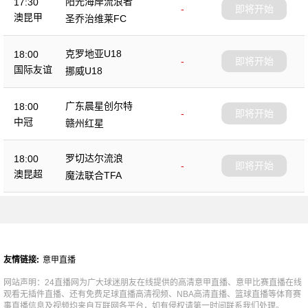
阳光海岸流浪者
17:30
-
即将开始
澳昆甲
圣乔治维莱FC
克罗地亚U18
18:00
-
即将开始
国际友谊
挪威U18
广东晨星创尔特
18:00
-
即将开始
中冠
赣州红星
罗切达尔流浪
18:00
-
即将开始
澳昆超
魔法联合TFA
友情链接:
意甲直播
网站声明：24直播网为广大球迷朋友在线提供的高清意甲直播、意甲比赛直播在线
观看无插件直播、还有免费足球直播高清视频、NBA高清直播、篮球直播等体育赛
事直播信息及视频均来自互联网各平台，如有侵权请第一时间联系我们处理。