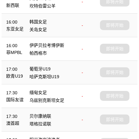
-
即将开始
新西联
坎特伯雷公羊
韩国女足
16:00
-
即将开始
东亚女足
关岛女足
伊萨贝拉考博伊斯
16:00
-
即将开始
菲MPBL
帕西格市
葡萄牙U19
17:00
-
即将开始
欧青U19
哈萨克斯坦U19
缅甸女足
17:30
-
即将开始
国际友谊
乌兹别克斯坦女足
贝尔康纳联
17:30
-
即将开始
澳首超
塔格拉诺联