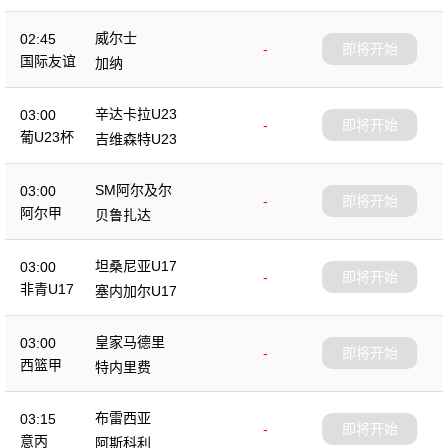
威尔士
02:45
-
即将开始
国际友谊
加纳
辛达卡拉U23
03:00
-
即将开始
葡U23杯
吉维森特U23
SM阿尔及尔
03:00
-
即将开始
阿尔甲
贝鲁扎达
坦桑尼亚U17
03:00
-
即将开始
非青U17
塞内加尔U17
皇家马德里
03:00
-
即将开始
西篮甲
特内里费
布雷西亚
03:15
-
即将开始
意丙
阿斯科利