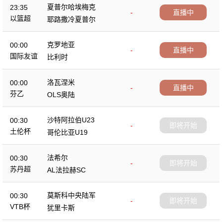
夏普尔哈埃梅克
23:35
-
直播中
以篮超
耶路撒冷夏普尔
克罗地亚
00:00
-
直播中
国际友谊
比利时
洛瓦涅米
00:00
-
直播中
芬乙
OLS奥陆
沙特阿拉伯U23
00:30
-
即将开始
土伦杯
哥伦比亚U19
法希尔
00:30
-
即将开始
苏丹超
AL法拉赫SC
莫斯科中央陆军
00:30
-
即将开始
VTB杯
犹里卡斯