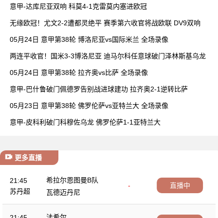
胜
意甲-达库尼亚双响 科莫4-1克雷莫内塞进欧冠
无缘欧冠！尤文2-2遭都灵绝平 赛季第六收官将战欧联 DV9双响
05月24日 意甲第38轮 博洛尼亚vs国际米兰 全场录像
两连平收官！国米3-3博洛尼亚 迪马尔科任意球破门泽林斯基乌龙
05月24日 意甲第38轮 拉齐奥vs比萨 全场录像
意甲-巴什鲁破门佩德罗告别战进球建功 拉齐奥2-1逆转比萨
05月23日 意甲第38轮 佛罗伦萨vs亚特兰大 全场录像
意甲-皮科利破门科穆佐乌龙 佛罗伦萨1-1亚特兰大
更多直播
希拉尔恩图曼B队
21:45
-
直播中
苏丹超
瓦德迈丹尼
法希尔
21:45