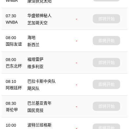
WNBA
康涅狄克太阳
华盛顿神秘人
07:30
-
即将开始
WNBA
芝加哥天空
海地
08:00
-
即将开始
国际友谊
新西兰
福塔雷萨
08:00
-
即将开始
巴东北杯
维多利亚
巴拉卡斯中央队
08:10
-
即将开始
阿根廷杯
飓风队
巴兰基亚青年
08:30
-
即将开始
哥伦甲
国民竞技
波特兰班格斯
10:00
-
即将开始