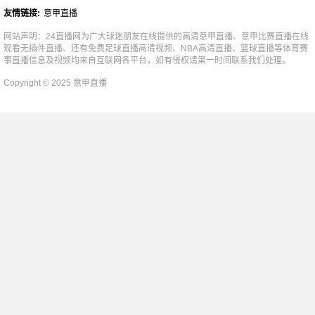
友情链接:
意甲直播
网站声明：24直播网为广大球迷朋友在线提供的高清意甲直播、意甲比赛直播在线
观看无插件直播、还有免费足球直播高清视频、NBA高清直播、篮球直播等体育赛
事直播信息及视频均来自互联网各平台，如有侵权请第一时间联系我们处理。
Copyright © 2025 意甲直播