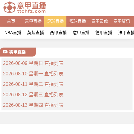
首页
意甲直播
足球直播
篮球直播
意甲录像
意甲资讯
NBA直播
英超直播
西甲直播
意甲直播
德甲直播
法甲直
德甲直播
2026-08-09 星期日 直播列表
2026-08-10 星期一 直播列表
2026-08-11 星期二 直播列表
2026-08-12 星期三 直播列表
2026-08-13 星期四 直播列表