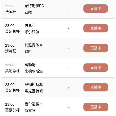
蒙特勒伊FC
22:30
-
直播中
法国杯
亚眠
伯恩利
23:00
-
直播中
英足总杯
米尔沃尔
利雅得体育
23:00
-
直播中
沙特联
费哈
富勒姆
23:00
-
直播中
英足总杯
米德尔斯堡
曼彻斯特城
23:00
-
直播中
英足总杯
埃克塞特城
索尔福德市
23:00
-
直播中
英足总杯
斯文登