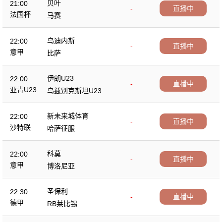
贝叶
21:00
-
直播中
法国杯
马赛
乌迪内斯
22:00
-
直播中
意甲
比萨
伊朗U23
22:00
-
直播中
亚青U23
乌兹别克斯坦U23
新未来城体育
22:00
-
直播中
沙特联
哈萨征服
科莫
22:00
-
直播中
意甲
博洛尼亚
圣保利
22:30
-
直播中
德甲
RB莱比锡