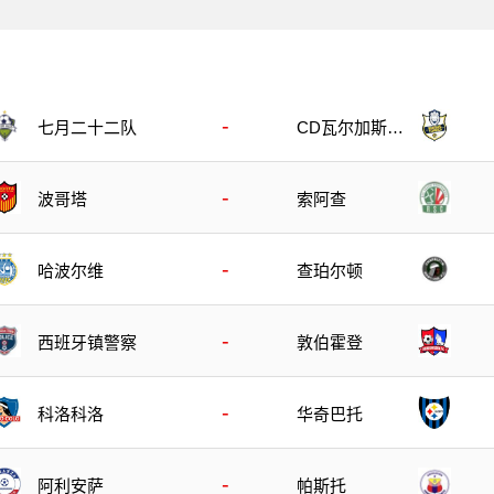
-
七月二十二队
CD瓦尔加斯托
雷斯
-
波哥塔
索阿查
-
哈波尔维
查珀尔顿
-
西班牙镇警察
敦伯霍登
-
科洛科洛
华奇巴托
-
阿利安萨
帕斯托