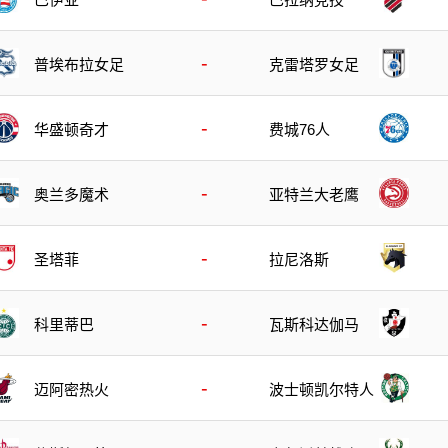
-
普埃布拉女足
克雷塔罗女足
-
华盛顿奇才
费城76人
-
奥兰多魔术
亚特兰大老鹰
-
圣塔菲
拉尼洛斯
-
科里蒂巴
瓦斯科达伽马
-
迈阿密热火
波士顿凯尔特人