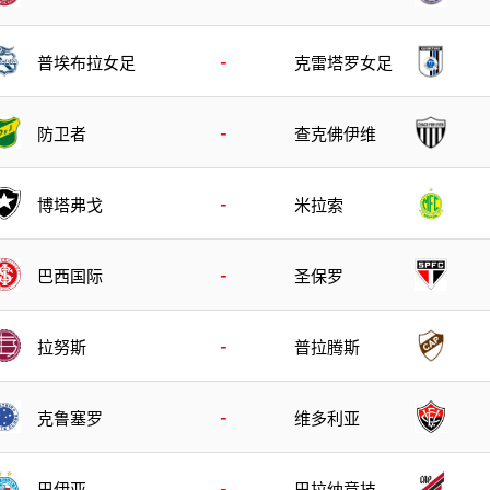
-
普埃布拉女足
克雷塔罗女足
-
防卫者
查克佛伊维
-
博塔弗戈
米拉索
-
巴西国际
圣保罗
-
拉努斯
普拉腾斯
-
克鲁塞罗
维多利亚
-
巴伊亚
巴拉纳竞技