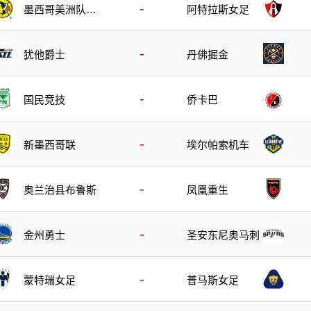
-
墨西哥美洲队女
阿特拉斯女足
足
-
犹他爵士
丹佛掘金
-
国民竞技
侨卡巴
-
新墨西哥联
埃尔帕索机车
-
奥兰治县布鲁斯
凤凰重生
-
金州勇士
圣安东尼奥马刺
-
普马斯女足
蒙特瑞女足