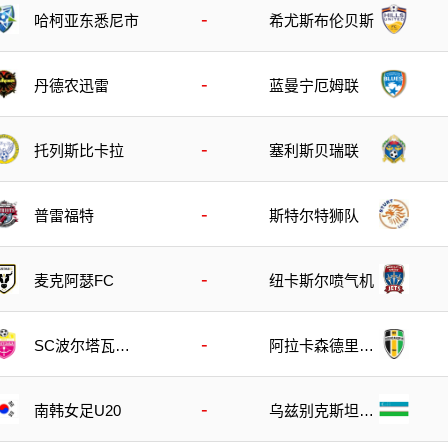
-
哈柯亚东悉尼市
希尤斯布伦贝斯
-
丹德农迅雷
蓝曼宁厄姆联
-
托列斯比卡拉
塞利斯贝瑞联
-
斯特尔特狮队
普雷福特
-
麦克阿瑟FC
纽卡斯尔喷气机
-
SC波尔塔瓦U2
阿拉卡森德里亚
1
U21
-
南韩女足U20
乌兹别克斯坦女
足U20