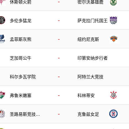
-
休斯顿火箭
密尔沃基雄鹿
-
多伦多猛龙
萨克拉门托国王
-
孟菲斯灰熊
纽约尼克斯
-
芝加哥公牛
印第安纳步行者
-
科尔多瓦学院
阿特兰大竞技
-
弗鲁米嫩塞
科林蒂安
-
圣路易斯竞技女
克鲁兹女足
足