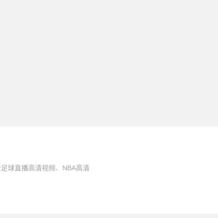
足球直播高清视频、NBA高清