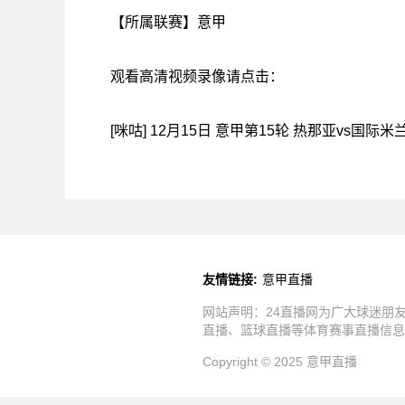
【所属联赛】
意甲
观看高清视频录像请点击：
[咪咕] 12月15日 意甲第15轮 热那亚vs国际米
友情链接:
意甲直播
网站声明：24直播网为广大球迷朋
直播、篮球直播等体育赛事直播信息
Copyright © 2025 意甲直播