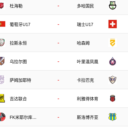
-
杜海勒
多哈国民
-
葡萄牙U17
瑞士U17
-
拉斯永恒
哈森姆
-
乌拉尔图
叶里温凤凰
-
萨姆加耶特
卡拉巴克
-
吉达联合
利雅得体育
-
FK米耶尔库雷
斯洛博齐亚
亚丘克