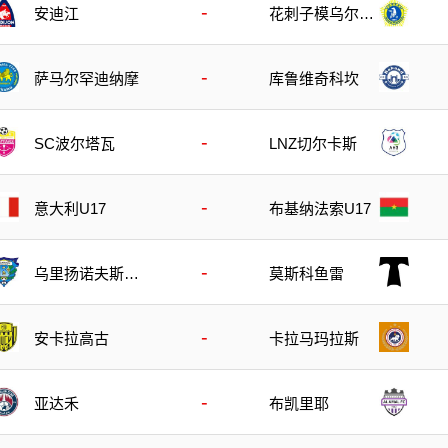
-
安迪江
花刺子模乌尔根
奇
-
萨马尔罕迪纳摩
库鲁维奇科坎
-
SC波尔塔瓦
LNZ切尔卡斯
-
意大利U17
布基纳法索U17
-
乌里扬诺夫斯克
莫斯科鱼雷
伏尔加
-
安卡拉高古
卡拉马玛拉斯
-
亚达禾
布凯里耶