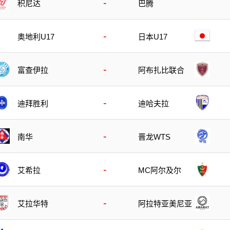
-
积尼达
巴腾
-
日本U17
奥地利U17
-
富查伊拉
阿布扎比联合
-
迪拜胜利
迪哈夫拉
-
南华
晋龙WTS
-
艾希拉
MC阿尔及尔
-
艾拉华特
阿拉特亚美尼亚