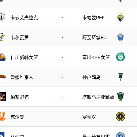
1
-
卡云艾夫拉克
卡帕兹PFK
-
韦尔瓦罗
阿瓦萨城FC
-
仁川新韩女篮
富川KEB女篮
-
爱媛维京人
神户鹳鸟
-
珀斯野猫
塔斯马尼亚跳蚁
-
克尔曼
塞帕汉
-
马沙尔
曼干纳弗巴霍