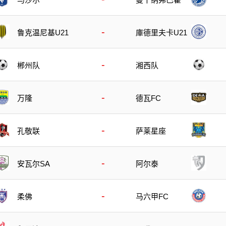
-
鲁克温尼基U21
庫德里夫卡U21
-
郴州队
湘西队
-
万隆
德瓦FC
-
孔敬联
萨莱星座
-
安瓦尔SA
阿尔泰
-
柔佛
马六甲FC