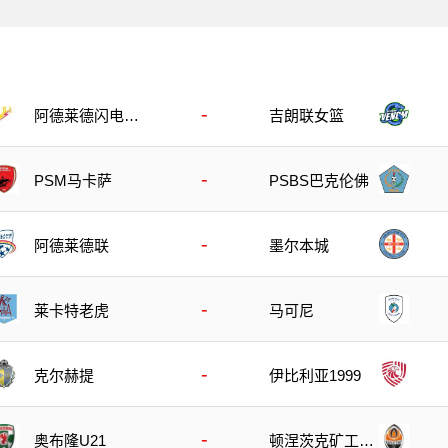
-
阿德莱德闪电女
吉朗联女篮
篮
-
PSM马卡萨
PSBS巴克伦佛
-
阿德莱德联
墨尔本城
-
莱卡特老虎
马可尼
-
克尔赫提
伊比利亚1999
-
奥布隆U21
顿涅茨克矿工U2