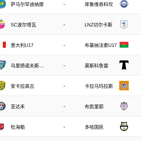
-
萨马尔罕迪纳摩
库鲁维奇科坎
-
SC波尔塔瓦
LNZ切尔卡斯
-
意大利U17
布基纳法索U17
-
乌里扬诺夫斯克
莫斯科鱼雷
伏尔加
-
安卡拉高古
卡拉马玛拉斯
-
亚达禾
布凯里耶
-
杜海勒
多哈国民