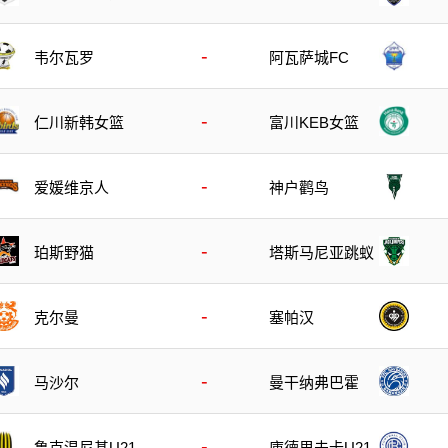
-
韦尔瓦罗
阿瓦萨城FC
-
仁川新韩女篮
富川KEB女篮
-
爱媛维京人
神户鹳鸟
-
珀斯野猫
塔斯马尼亚跳蚁
-
克尔曼
塞帕汉
-
马沙尔
曼干纳弗巴霍
-
鲁克温尼基U21
庫德里夫卡U21