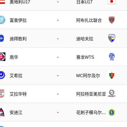
-
日本U17
奥地利U17
-
富查伊拉
阿布扎比联合
-
迪拜胜利
迪哈夫拉
-
南华
晋龙WTS
-
艾希拉
MC阿尔及尔
-
艾拉华特
阿拉特亚美尼亚
-
安迪江
花刺子模乌尔根
奇