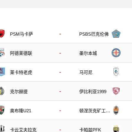
-
PSM马卡萨
PSBS巴克伦佛
-
阿德莱德联
墨尔本城
-
莱卡特老虎
马可尼
-
克尔赫提
伊比利亚1999
-
奥布隆U21
顿涅茨克矿工U2
1
-
卡云艾夫拉克
卡帕兹PFK