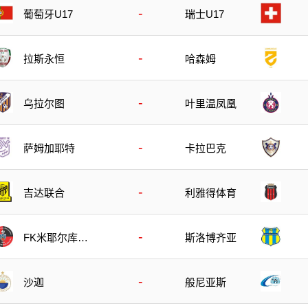
-
葡萄牙U17
瑞士U17
-
拉斯永恒
哈森姆
-
乌拉尔图
叶里温凤凰
-
萨姆加耶特
卡拉巴克
-
吉达联合
利雅得体育
-
FK米耶尔库雷
斯洛博齐亚
亚丘克
-
沙迦
般尼亚斯