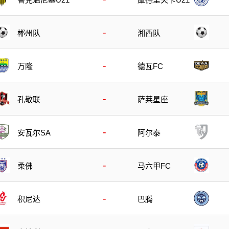
-
郴州队
湘西队
-
万隆
德瓦FC
-
孔敬联
萨莱星座
-
安瓦尔SA
阿尔泰
-
柔佛
马六甲FC
-
积尼达
巴腾