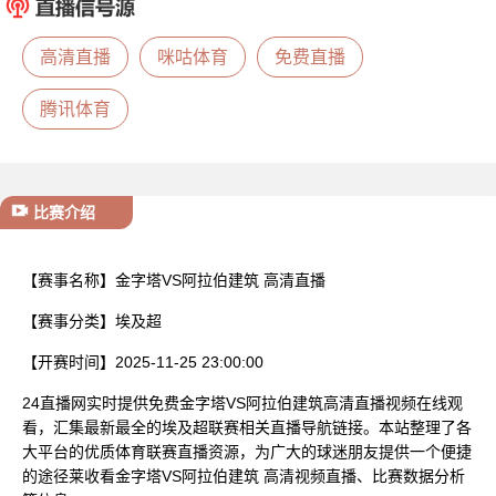
已结束
高清直播
咪咕体育
免费直播
腾讯体育
比赛介绍
【赛事名称】
金字塔VS阿拉伯建筑 高清直播
【赛事分类】
埃及超
【开赛时间】
2025-11-25 23:00:00
24直播网实时提供免费金字塔VS阿拉伯建筑高清直播视频在线观
看，汇集最新最全的埃及超联赛相关直播导航链接。本站整理了各
大平台的优质体育联赛直播资源，为广大的球迷朋友提供一个便捷
的途径莱收看金字塔VS阿拉伯建筑 高清视频直播、比赛数据分析