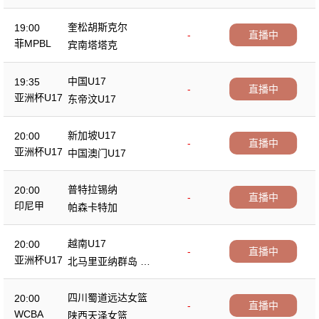
奎松胡斯克尔
19:00
-
直播中
菲MPBL
宾南塔塔克
中国U17
19:35
-
直播中
亚洲杯U17
东帝汶U17
新加坡U17
20:00
-
直播中
亚洲杯U17
中国澳门U17
普特拉锡纳
20:00
-
直播中
印尼甲
帕森卡特加
越南U17
20:00
-
直播中
亚洲杯U17
北马里亚纳群岛 U1
7
四川蜀道远达女篮
20:00
-
直播中
WCBA
陕西天泽女篮