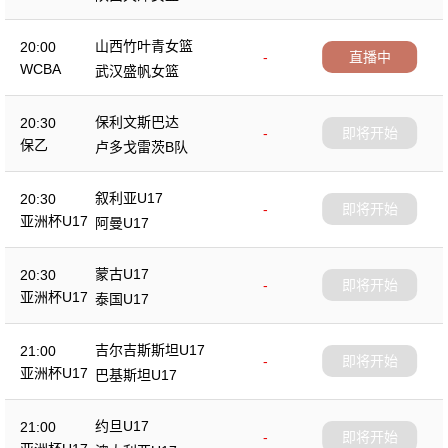
山西竹叶青女篮
20:00
-
直播中
WCBA
武汉盛帆女篮
保利文斯巴达
20:30
-
即将开始
保乙
卢多戈雷茨B队
叙利亚U17
20:30
-
即将开始
亚洲杯U17
阿曼U17
蒙古U17
20:30
-
即将开始
亚洲杯U17
泰国U17
吉尔吉斯斯坦U17
21:00
-
即将开始
亚洲杯U17
巴基斯坦U17
约旦U17
21:00
-
即将开始