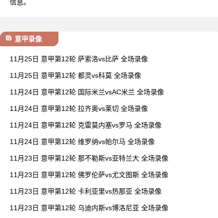
信息。
意甲录像
11月25日 意甲第12轮 萨索洛vs比萨 全场录像
11月25日 意甲第12轮 都灵vs科莫 全场录像
11月24日 意甲第12轮 国际米兰vsAC米兰 全场录像
11月24日 意甲第12轮 拉齐奥vs莱切 全场录像
11月24日 意甲第12轮 克雷莫内塞vs罗马 全场录像
11月24日 意甲第12轮 维罗纳vs帕尔马 全场录像
11月23日 意甲第12轮 那不勒斯vs亚特兰大 全场录像
11月23日 意甲第12轮 佛罗伦萨vs尤文图斯 全场录像
11月23日 意甲第12轮 卡利亚里vs热那亚 全场录像
11月23日 意甲第12轮 乌迪内斯vs博洛尼亚 全场录像