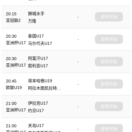
狮城水手
20:15
-
即将开始
亚冠联2
万隆
泰国U17
20:30
-
即将开始
亚洲杯U17
马尔代夫U17
阿富汗U17
20:30
-
即将开始
亚洲杯U17
叙利亚U17
哥本哈根U19
20:45
-
即将开始
欧联U19
阿拉木图凯拉特U1
9
伊拉克U17
21:00
-
即将开始
亚洲杯U17
约旦U17
关岛U17
21:00
-
即将开始