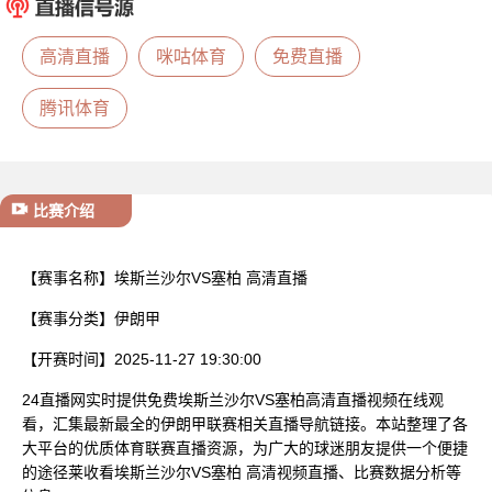
已结束
高清直播
咪咕体育
免费直播
腾讯体育
比赛介绍
【赛事名称】
埃斯兰沙尔VS塞柏 高清直播
【赛事分类】
伊朗甲
【开赛时间】
2025-11-27 19:30:00
24直播网实时提供免费埃斯兰沙尔VS塞柏高清直播视频在线观
看，汇集最新最全的伊朗甲联赛相关直播导航链接。本站整理了各
大平台的优质体育联赛直播资源，为广大的球迷朋友提供一个便捷
的途径莱收看埃斯兰沙尔VS塞柏 高清视频直播、比赛数据分析等