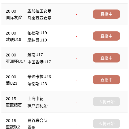
孟加拉国女足
20:00
-
直播中
国际友谊
马来西亚女足
帕福斯U19
20:00
-
直播中
欧联U19
摩纳哥U19
越南U17
20:00
-
直播中
亚洲杯U17
中国香港U17
辛达卡拉U23
20:00
-
直播中
葡U23
法伦斯U23
上海申花
20:15
-
即将开始
亚冠精英
神户胜利船
曼谷联合队
20:15
-
即将开始
亚冠联2
雪州