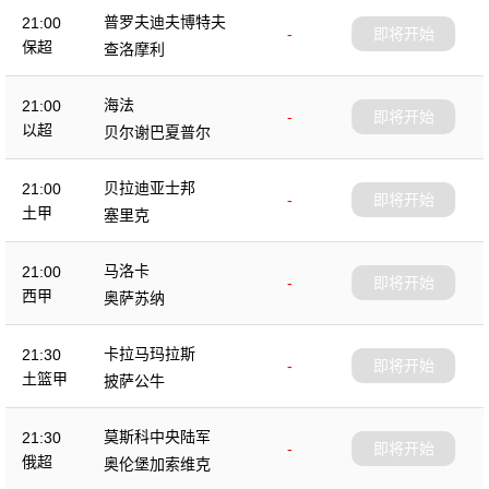
普罗夫迪夫博特夫
21:00
-
即将开始
保超
查洛摩利
海法
21:00
-
即将开始
以超
贝尔谢巴夏普尔
贝拉迪亚士邦
21:00
-
即将开始
土甲
塞里克
马洛卡
21:00
-
即将开始
西甲
奥萨苏纳
卡拉马玛拉斯
21:30
-
即将开始
土篮甲
披萨公牛
莫斯科中央陆军
21:30
-
即将开始
俄超
奥伦堡加索维克