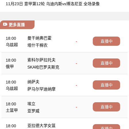
11月23日 意甲第12轮 乌迪内斯vs博洛尼亚 全场录像
更多直播
曼干纳弗巴霍
18:00
-
直播中
乌兹超
塔什干棉农
索科尔萨拉托夫
18:00
-
直播中
俄甲
SKA哈巴罗夫斯克
纳萨夫
18:00
-
直播中
乌兹超
萨马尔罕迪纳摩
埃立
18:00
-
直播中
土篮甲
亚罗威
亚拉德大学女篮
18:00
-
直播中