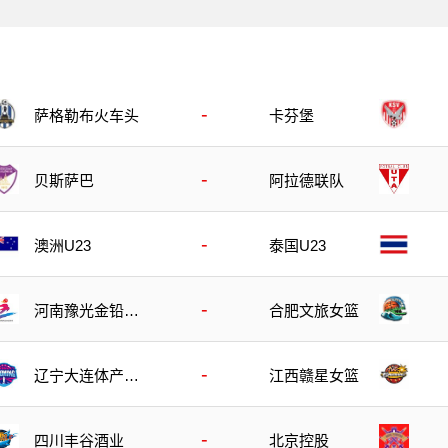
-
萨格勒布火车头
卡芬堡
-
贝斯萨巴
阿拉德联队
-
澳洲U23
泰国U23
-
河南豫光金铅女
合肥文旅女篮
篮
-
辽宁大连体产女
江西赣星女篮
篮
-
四川丰谷酒业
北京控股