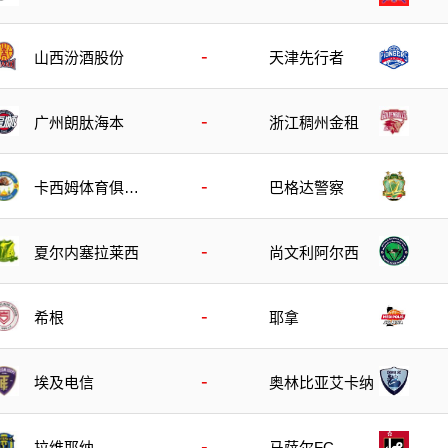
-
山西汾酒股份
天津先行者
-
广州朗肽海本
浙江稠州金租
-
卡西姆体育俱乐
巴格达警察
部
-
夏尔内塞拉莱西
尚文利阿尔西
-
希根
耶拿
-
埃及电信
奥林比亚艾卡纳
-
拉维耶纳
马萨尔FC