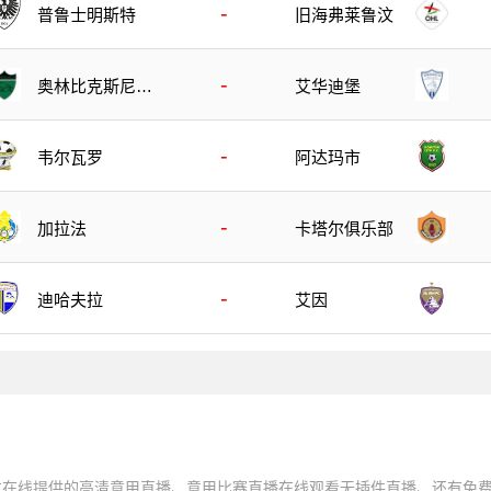
-
普鲁士明斯特
旧海弗莱鲁汶
-
奥林比克斯尼克
艾华迪堡
西亚
-
韦尔瓦罗
阿达玛市
-
加拉法
卡塔尔俱乐部
-
迪哈夫拉
艾因
友在线提供的高清意甲直播、意甲比赛直播在线观看无插件直播、还有免费