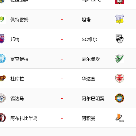
-
佩特雷姆
坦塔
-
邦纳
SC维尔
-
富查伊拉
豪尔费坎
-
杜库拉
华达塞
-
锡达马
阿尔巴明契
-
阿布扎比半岛
阿积曼