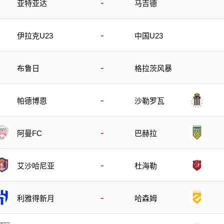
-
亚特亚达
马吉德
-
伊拉克U23
中国U23
-
布鲁日
格拉茨风暴
-
帕德博恩
沙勒罗瓦
-
阿曼FC
巴赫拉
-
艾沙哈尼亚
杜海勒
-
利雅得新月
哈森姆