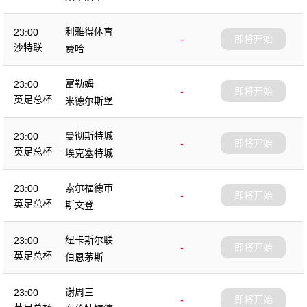
利雅得体育
23:00
-
即将开始
沙特联
费哈
富勒姆
23:00
-
即将开始
英足总杯
米德尔斯堡
曼彻斯特城
23:00
-
即将开始
英足总杯
埃克塞特城
索尔福德市
23:00
-
即将开始
英足总杯
斯文登
纽卡斯尔联
23:00
-
即将开始
英足总杯
伯恩茅斯
谢周三
23:00
-
即将开始