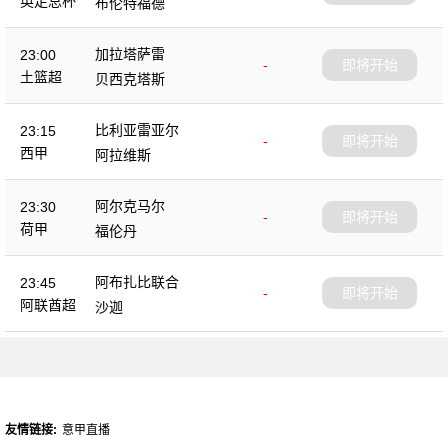
英足总杯
布伦特福德
加拉塔萨雷
23:00
-
即将开始
土篮超
贝西克塔斯
比利亚雷亚尔
23:15
-
即将开始
西甲
阿拉维斯
阿尔克马尔
23:30
-
即将开始
荷甲
福伦丹
阿布扎比联合
23:45
-
即将开始
阿联酋超
沙迦
友情链接:
意甲直播