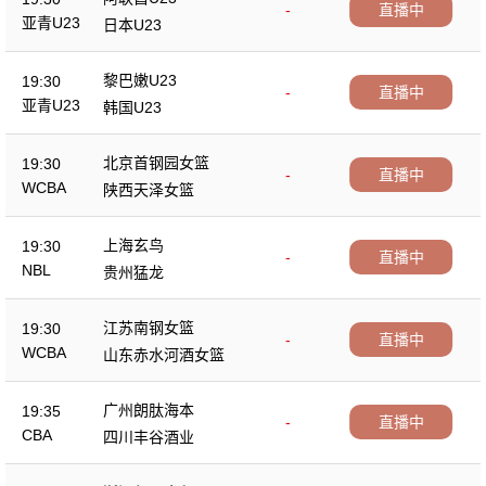
-
直播中
亚青U23
日本U23
黎巴嫩U23
19:30
-
直播中
亚青U23
韩国U23
北京首钢园女篮
19:30
-
直播中
WCBA
陕西天泽女篮
上海玄鸟
19:30
-
直播中
NBL
贵州猛龙
江苏南钢女篮
19:30
-
直播中
WCBA
山东赤水河酒女篮
广州朗肽海本
19:35
-
直播中
CBA
四川丰谷酒业