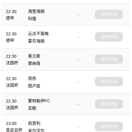
海登海姆
22:30
-
即将开始
德甲
科隆
云达不莱梅
22:30
-
即将开始
德甲
霍芬海姆
奥兰斯
22:30
-
即将开始
法国杯
摩纳哥
昂热
22:30
-
即将开始
法国杯
图卢兹
蒙特勒伊FC
22:30
-
即将开始
法国杯
亚眠
伯恩利
23:00
-
即将开始
英足总杯
米尔沃尔