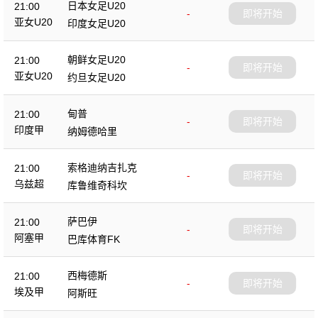
日本女足U20
21:00
-
即将开始
亚女U20
印度女足U20
朝鲜女足U20
21:00
-
即将开始
亚女U20
约旦女足U20
甸普
21:00
-
即将开始
印度甲
纳姆德哈里
索格迪纳吉扎克
21:00
-
即将开始
乌兹超
库鲁维奇科坎
萨巴伊
21:00
-
即将开始
阿塞甲
巴库体育FK
西梅德斯
21:00
-
即将开始
埃及甲
阿斯旺