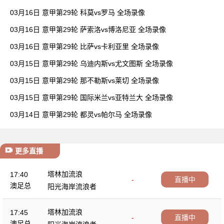
03月16日 意甲第29轮 科莫vs罗马 全场录像
03月16日 意甲第29轮 萨索洛vs博洛尼亚 全场录像
03月16日 意甲第29轮 比萨vs卡利亚里 全场录像
03月15日 意甲第29轮 乌迪内斯vs尤文图斯 全场录像
03月15日 意甲第29轮 那不勒斯vs莱切 全场录像
03月15日 意甲第29轮 国际米兰vs亚特兰大 全场录像
03月14日 意甲第29轮 都灵vs帕尔马 全场录像
更多直播
塔林加流浪
17:40
-
直播中
澳足总
阳光海岸流浪者
塔林加流浪
17:45
-
直播中
澳足总