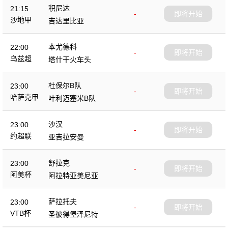
积尼达
21:15
-
即将开始
沙地甲
吉达里比亚
本尤德科
22:00
-
即将开始
乌兹超
塔什干火车头
杜保尔B队
23:00
-
即将开始
哈萨克甲
叶利迈塞米B队
沙汉
23:00
-
即将开始
约超联
亚吉拉安曼
舒拉克
23:00
-
即将开始
阿美杯
阿拉特亚美尼亚
萨拉托夫
23:00
-
即将开始
VTB杯
圣彼得堡泽尼特