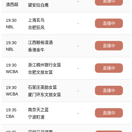
-
直播中
澳西超
黛安拉白鹰
上海玄鸟
19:30
-
直播中
NBL
合肥狂风
江西鲸裕清酒
19:30
-
直播中
NBL
香港金牛
浙江稠州银行女篮
19:30
-
直播中
WCBA
合肥文旅女篮
石家庄英励女篮
19:30
-
直播中
WCBA
厦门环东文旅女篮
南京天之蓝
19:35
-
直播中
CBA
宁波町渥
深圳马可波罗