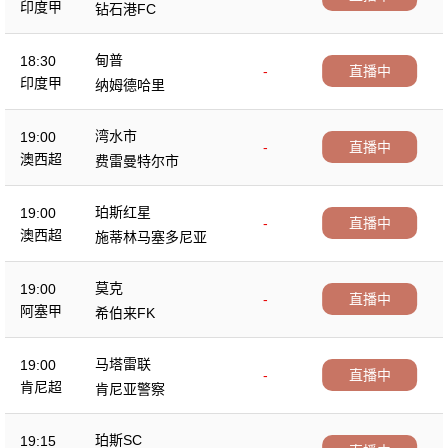
印度甲
钻石港FC
甸普
18:30
-
直播中
印度甲
纳姆德哈里
湾水市
19:00
-
直播中
澳西超
费雷曼特尔市
珀斯红星
19:00
-
直播中
澳西超
施蒂林马塞多尼亚
莫克
19:00
-
直播中
阿塞甲
希伯来FK
马塔雷联
19:00
-
直播中
肯尼超
肯尼亚警察
珀斯SC
19:15