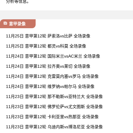
分析等信息。
意甲录像
11月25日 意甲第12轮 萨索洛vs比萨 全场录像
11月25日 意甲第12轮 都灵vs科莫 全场录像
11月24日 意甲第12轮 国际米兰vsAC米兰 全场录像
11月24日 意甲第12轮 拉齐奥vs莱切 全场录像
11月24日 意甲第12轮 克雷莫内塞vs罗马 全场录像
11月24日 意甲第12轮 维罗纳vs帕尔马 全场录像
11月23日 意甲第12轮 那不勒斯vs亚特兰大 全场录像
11月23日 意甲第12轮 佛罗伦萨vs尤文图斯 全场录像
11月23日 意甲第12轮 卡利亚里vs热那亚 全场录像
11月23日 意甲第12轮 乌迪内斯vs博洛尼亚 全场录像