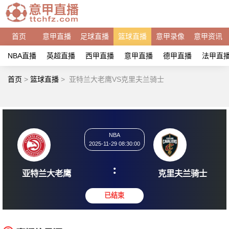
首页
意甲直播
足球直播
篮球直播
意甲录像
意甲资讯
NBA直播
英超直播
西甲直播
意甲直播
德甲直播
法甲直
首页
>
篮球直播
>
亚特兰大老鹰VS克里夫兰骑士
NBA
2025-11-29 08:30:00
:
亚特兰大老鹰
克里夫