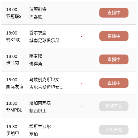
浦项制铁
18:00
-
直播中
亚冠联2
巴吞联
首尔衣恋
18:00
-
直播中
韩K2联
城南足球俱乐部
喀麦隆
18:00
-
直播中
世非预
佛得角
乌兹别克斯坦女足
18:00
-
直播中
U18
国际友谊
吉尔吉斯斯坦女足
U18
潘加南热浪
18:30
-
即将开始
菲MPBL
凯西织工
埃斯兰沙尔
19:30
-
即将开始
伊朗甲
塞柏