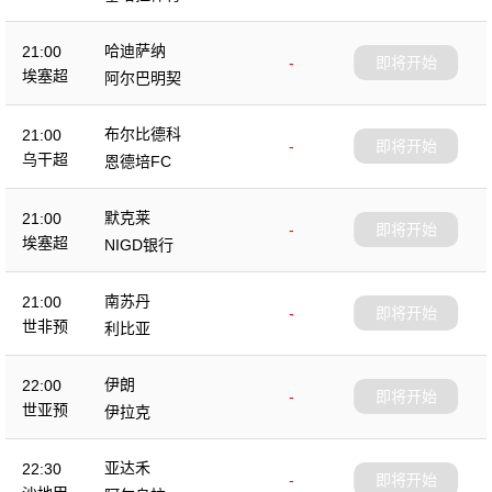
哈迪萨纳
21:00
-
即将开始
埃塞超
阿尔巴明契
布尔比德科
21:00
-
即将开始
乌干超
恩德培FC
默克莱
21:00
-
即将开始
埃塞超
NIGD银行
南苏丹
21:00
-
即将开始
世非预
利比亚
伊朗
22:00
-
即将开始
世亚预
伊拉克
亚达禾
22:30
-
即将开始