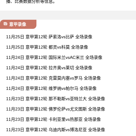
播、比赛数据分析等信息。
意甲录像
11月25日 意甲第12轮 萨索洛vs比萨 全场录像
11月25日 意甲第12轮 都灵vs科莫 全场录像
11月24日 意甲第12轮 国际米兰vsAC米兰 全场录像
11月24日 意甲第12轮 拉齐奥vs莱切 全场录像
11月24日 意甲第12轮 克雷莫内塞vs罗马 全场录像
11月24日 意甲第12轮 维罗纳vs帕尔马 全场录像
11月23日 意甲第12轮 那不勒斯vs亚特兰大 全场录像
11月23日 意甲第12轮 佛罗伦萨vs尤文图斯 全场录像
11月23日 意甲第12轮 卡利亚里vs热那亚 全场录像
11月23日 意甲第12轮 乌迪内斯vs博洛尼亚 全场录像