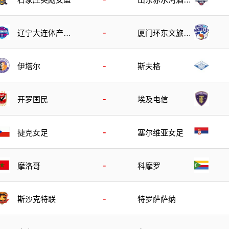
篮
-
辽宁大连体产女
厦门环东文旅女
篮
篮
-
伊塔尔
斯夫格
-
开罗国民
埃及电信
-
捷克女足
塞尔维亚女足
-
摩洛哥
科摩罗
-
斯沙克特联
特罗萨萨纳