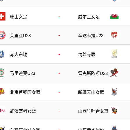
-
瑞士女足
威尔士女足
-
莱里亚U23
辛达卡拉U23
-
赤大布瑞
纳雄寺联
-
马里迪莫U23
雷克斯欧斯U23
-
北京首钢园女篮
新疆天山女篮
-
武汉盛帆女篮
山西竹叶青女篮
-
石家庄英励女篮
山东赤水河酒女