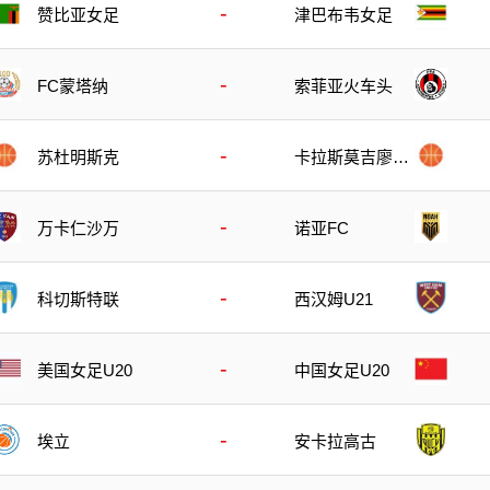
-
赞比亚女足
津巴布韦女足
-
FC蒙塔纳
索菲亚火车头
-
苏杜明斯克
卡拉斯莫吉廖夫
B队
-
万卡仁沙万
诺亚FC
-
科切斯特联
西汉姆U21
-
美国女足U20
中国女足U20
-
埃立
安卡拉高古