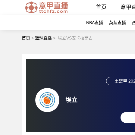
首页
意甲
NBA直播
英超直播
首页
>
篮球直播
>
埃立VS安卡拉高古
土篮甲
202
埃立