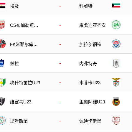
-
埃及
科威特
-
CS布加勒斯特
康戈迪亚齐安
迪纳摩
-
FK米耶尔库雷
加拉茨钢铁
亚丘克
-
兹拉
内弗特奇
-
埃什特雷拉U23
本菲卡U23
-
维塞乌U23
里奥阿维U23
-
里泽斯堡
佩迪卡斯堡