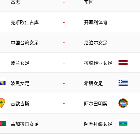
-
杰志
东区
-
克斯欧仁古库
开塞利体育
-
中国台湾女足
尼泊尔女足
-
波兰女足
拉脱维亚女足
-
波黑女足
希腊女足
-
吉欧吉斯
阿尔巴明契
-
孟加拉国女足
阿塞拜疆女足