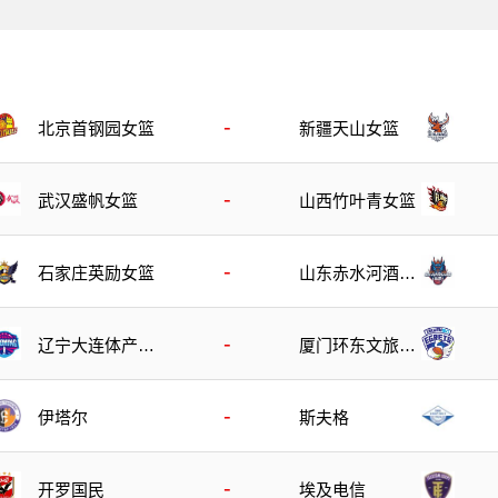
-
北京首钢园女篮
新疆天山女篮
-
武汉盛帆女篮
山西竹叶青女篮
-
石家庄英励女篮
山东赤水河酒女
篮
-
辽宁大连体产女
厦门环东文旅女
篮
篮
-
伊塔尔
斯夫格
-
开罗国民
埃及电信