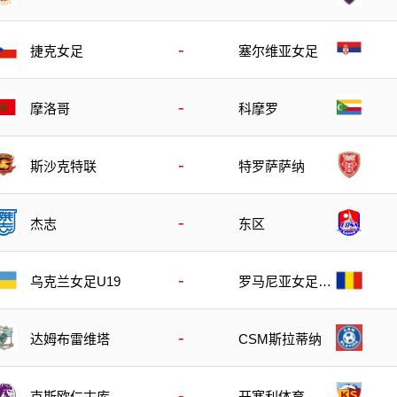
-
捷克女足
塞尔维亚女足
-
摩洛哥
科摩罗
-
斯沙克特联
特罗萨萨纳
-
杰志
东区
-
乌克兰女足U19
罗马尼亚女足U1
9
-
达姆布雷维塔
CSM斯拉蒂纳
-
克斯欧仁古库
开塞利体育