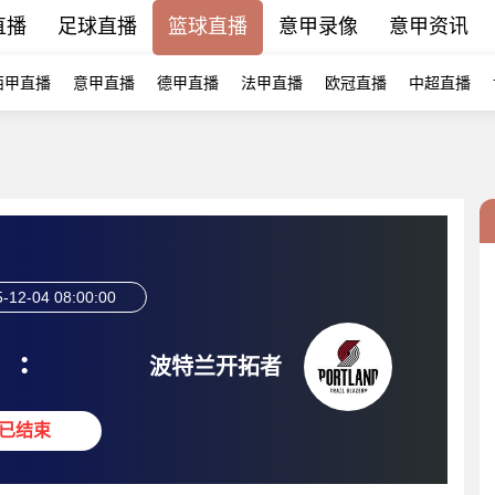
直播
足球直播
篮球直播
意甲录像
意甲资讯
西甲直播
意甲直播
德甲直播
法甲直播
欧冠直播
中超直播
-12-04 08:00:00
:
波特兰开拓者
已结束