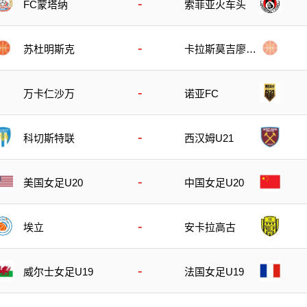
-
FC蒙塔纳
索菲亚火车头
-
苏杜明斯克
卡拉斯莫吉廖夫
B队
-
万卡仁沙万
诺亚FC
-
科切斯特联
西汉姆U21
-
美国女足U20
中国女足U20
-
埃立
安卡拉高古
-
威尔士女足U19
法国女足U19