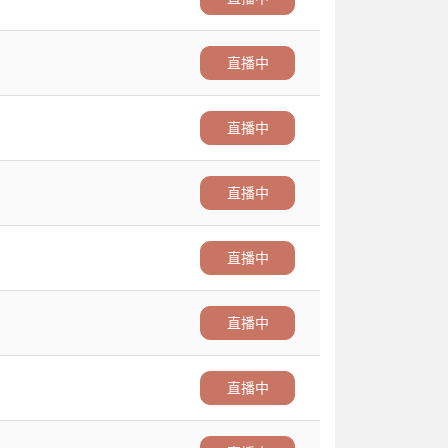
直播中
直播中
直播中
直播中
直播中
直播中