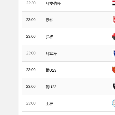
22:30
阿拉伯杯
23:00
罗杯
23:00
罗杯
23:00
阿塞杯
23:00
葡U23
23:00
葡U23
23:00
土杯