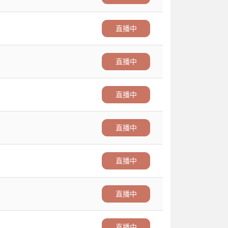
直播中
直播中
直播中
直播中
直播中
直播中
直播中