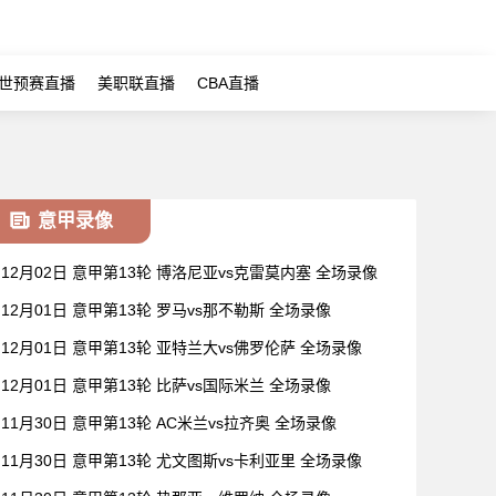
世预赛直播
美职联直播
CBA直播
意甲录像
12月02日 意甲第13轮 博洛尼亚vs克雷莫内塞 全场录像
12月01日 意甲第13轮 罗马vs那不勒斯 全场录像
12月01日 意甲第13轮 亚特兰大vs佛罗伦萨 全场录像
12月01日 意甲第13轮 比萨vs国际米兰 全场录像
11月30日 意甲第13轮 AC米兰vs拉齐奥 全场录像
11月30日 意甲第13轮 尤文图斯vs卡利亚里 全场录像