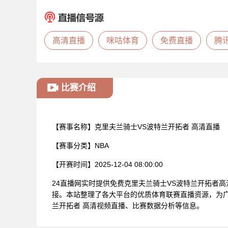
高清直播
咪咕体育
免费直播
腾
比赛介绍
【赛事名称】
克里夫兰骑士VS波特兰开拓者 高清直播
【赛事分类】
NBA
【开赛时间】
2025-12-04 08:00:00
24直播网实时提供免费克里夫兰骑士VS波特兰开拓者
接。本站整理了各大平台的优质体育联赛直播资源，为广
兰开拓者 高清视频直播、比赛数据分析等信息。