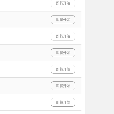
即将开始
即将开始
即将开始
即将开始
即将开始
即将开始
即将开始