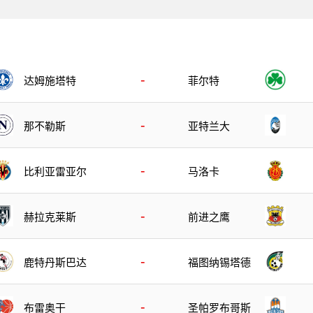
-
达姆施塔特
菲尔特
-
那不勒斯
亚特兰大
-
比利亚雷亚尔
马洛卡
-
赫拉克莱斯
前进之鹰
-
鹿特丹斯巴达
福图纳锡塔德
-
布雷奥干
圣帕罗布哥斯