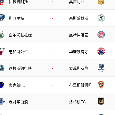
-
伊拉普阿托
莫雷利亚
-
斯派里特
西斯普林斯
-
底特律活塞
密尔沃基雄鹿
-
芝加哥公牛
华盛顿奇才
-
达拉斯独行侠
孟菲斯灰熊
-
奥克兰FC
布里斯班狮吼
-
温哥华白浪
洛杉矶FC