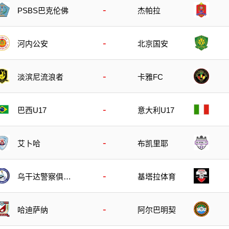
-
PSBS巴克伦佛
杰帕拉
-
河内公安
北京国安
-
淡滨尼流浪者
卡雅FC
-
巴西U17
意大利U17
-
艾卜哈
布凯里耶
-
乌干达警察俱乐
基塔拉体育
部
-
哈迪萨纳
阿尔巴明契