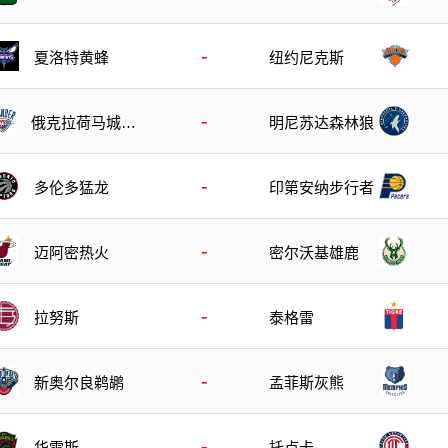
-
夏洛特黄蜂
纽约尼克斯
-
俄克拉荷马城雷
明尼苏达森林狼
霆
-
多伦多猛龙
印第安纳步行者
-
迈阿密热火
密尔沃基雄鹿
-
拉努斯
泰格雷
-
新奥尔良鹈鹕
孟菲斯灰熊
-
华雷斯
托卢卡