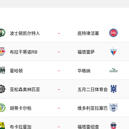
-
底特律活塞
波士顿凯尔特人
-
布拉干蒂诺RB
福塔雷萨
-
曼哈顿
华格纳
-
亚松森奥林匹亚
五月二日体育会
-
胡蒂卡尔帕
维多利亚拉塞巴
-
布卡拉曼加
福塔雷绍查