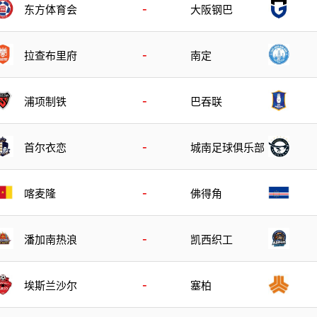
-
东方体育会
大阪钢巴
-
拉查布里府
南定
-
浦项制铁
巴吞联
-
首尔衣恋
城南足球俱乐部
-
喀麦隆
佛得角
-
潘加南热浪
凯西织工
-
埃斯兰沙尔
塞柏