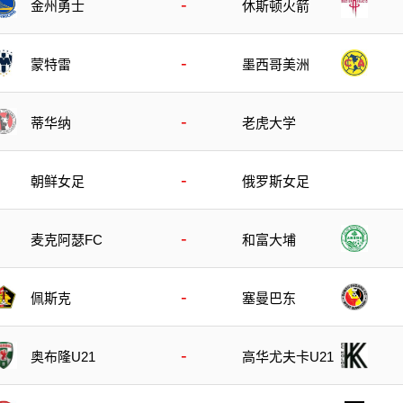
-
金州勇士
休斯顿火箭
-
蒙特雷
墨西哥美洲
-
蒂华纳
老虎大学
-
朝鲜女足
俄罗斯女足
-
麦克阿瑟FC
和富大埔
-
佩斯克
塞曼巴东
-
奥布隆U21
高华尤夫卡U21