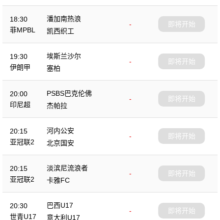
U18
潘加南热浪
18:30
-
即将开始
菲MPBL
凯西织工
埃斯兰沙尔
19:30
-
即将开始
伊朗甲
塞柏
PSBS巴克伦佛
20:00
-
即将开始
印尼超
杰帕拉
河内公安
20:15
-
即将开始
亚冠联2
北京国安
淡滨尼流浪者
20:15
-
即将开始
亚冠联2
卡雅FC
巴西U17
20:30
-
即将开始
世青U17
意大利U17