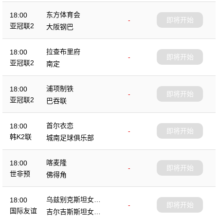
东方体育会
18:00
-
即将开始
亚冠联2
大阪钢巴
拉查布里府
18:00
-
即将开始
亚冠联2
南定
浦项制铁
18:00
-
即将开始
亚冠联2
巴吞联
首尔衣恋
18:00
-
即将开始
韩K2联
城南足球俱乐部
喀麦隆
18:00
-
即将开始
世非预
佛得角
乌兹别克斯坦女足
18:00
-
即将开始
U18
国际友谊
吉尔吉斯斯坦女足