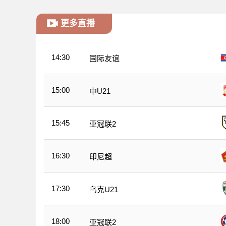
更多直播
14:30
国际友谊
15:00
中U21
15:45
亚冠联2
16:30
印尼超
17:30
乌克U21
18:00
亚冠联2