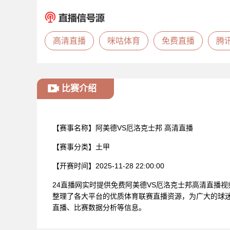
高清直播
咪咕体育
免费直播
腾
比赛介绍
【赛事名称】
阿美德VS厄洛克士邦 高清直播
【赛事分类】
土甲
【开赛时间】
2025-11-28 22:00:00
24直播网实时提供免费阿美德VS厄洛克士邦高清直播
整理了各大平台的优质体育联赛直播资源，为广大的球迷
直播、比赛数据分析等信息。