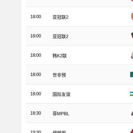
18:00
亚冠联2
18:00
亚冠联2
18:00
韩K2联
18:00
世非预
18:00
国际友谊
18:30
菲MPBL
19:30
伊朗甲