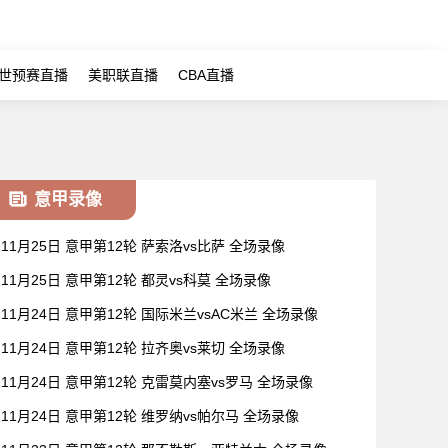
世预赛直播
美职联直播
CBA直播
意甲录像
11月25日 意甲第12轮 萨索洛vs比萨 全场录像
11月25日 意甲第12轮 都灵vs科莫 全场录像
11月24日 意甲第12轮 国际米兰vsAC米兰 全场录像
11月24日 意甲第12轮 拉齐奥vs莱切 全场录像
11月24日 意甲第12轮 克雷莫内塞vs罗马 全场录像
11月24日 意甲第12轮 维罗纳vs帕尔马 全场录像