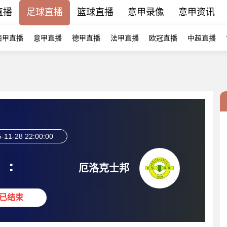
直播
足球直播
篮球直播
意甲录像
意甲资讯
西甲直播
意甲直播
德甲直播
法甲直播
欧冠直播
中超直播
-11-28 22:00:00
:
厄洛克士邦
已结束