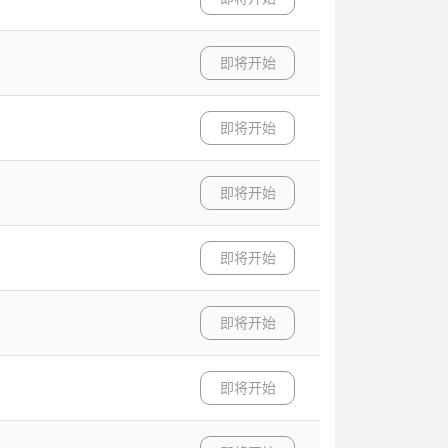
即将开始
即将开始
即将开始
即将开始
即将开始
即将开始