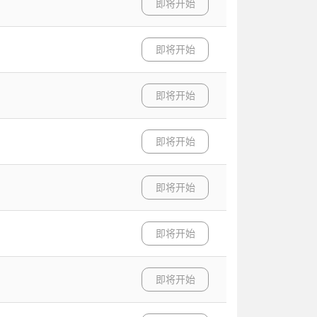
即将开始
即将开始
即将开始
即将开始
即将开始
即将开始
即将开始