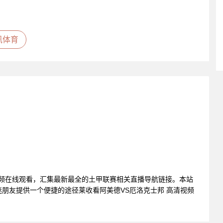
讯体育
视频在线观看，汇集最新最全的土甲联赛相关直播导航链接。本站
朋友提供一个便捷的途径莱收看阿美德VS厄洛克士邦 高清视频