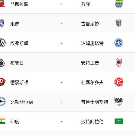
-
马都拉联
万隆
-
柔佛
古晋足协
-
埃弗斯堡
达姆施塔特
-
布鲁日
安特卫普
-
德累斯顿
杜塞尔多夫
-
比勒菲尔德
普鲁士明斯特
-
印度
沙特阿拉伯