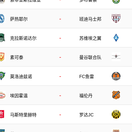
-
萨热耶尔
班迪马士邦
-
克拉斯诺达尔
苏维埃之翼
-
素可泰
曼谷联合队
-
莫洛迪兹诺
FC鱼雷
-
埃因霍温
福伦丹
-
马斯特里赫特
罗达JC