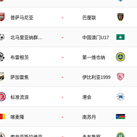
-
普萨马尼亚
巴厘联
-
北马里亚纳群岛
中国澳门U17
U17
-
布雷根茨
第一维也纳
-
萨加雷焦
伊比利亚1999
-
标准流浪
港会
-
喀麦隆
南苏丹
-
索非亚斯拉维亚
多布鲁察