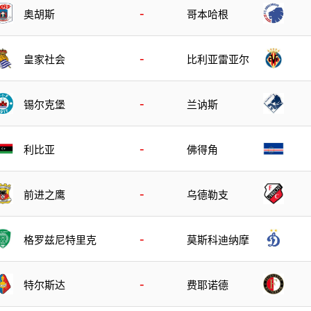
-
奥胡斯
哥本哈根
-
皇家社会
比利亚雷亚尔
-
锡尔克堡
兰讷斯
-
利比亚
佛得角
-
前进之鹰
乌德勒支
-
格罗兹尼特里克
莫斯科迪纳摩
-
特尔斯达
费耶诺德