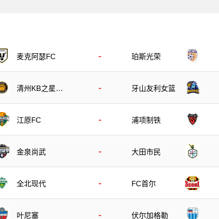
-
麦克阿瑟FC
珀斯光荣
-
清州KB之星女
牙山友利女篮
篮
-
江原FC
浦项制铁
-
金泉尚武
大田市民
-
全北现代
FC首尔
-
叶尼塞
伏尔加格勒