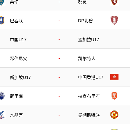
-
莱切
都灵
-
巴吞联
DP北碧
-
中国U17
孟加拉U17
-
希伯尼安
凯尔特人
-
新加坡U17
中国香港U17
-
武里南
拉查布里府
-
水晶宫
曼彻斯特联