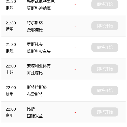
格罗兹尼特里克
21:30
-
即将开始
俄超
莫斯科迪纳摩
特尔斯达
21:30
-
即将开始
荷甲
费耶诺德
罗斯托夫
21:30
-
即将开始
俄超
莫斯科火车头
安塔利亚体育
22:00
-
即将开始
土超
哥兹塔比
斯特拉斯堡
22:00
-
即将开始
法甲
布雷斯特
比萨
22:00
-
即将开始
意甲
国际米兰