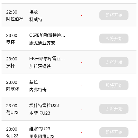
埃及
22:30
-
即将开始
阿拉伯杯
科威特
CS布加勒斯特迪纳
23:00
-
即将开始
摩
罗杯
康戈迪亚齐安
FK米耶尔库雷亚丘
23:00
-
即将开始
克
罗杯
加拉茨钢铁
兹拉
23:00
-
即将开始
阿塞杯
内弗特奇
埃什特雷拉U23
23:00
-
即将开始
葡U23
本菲卡U23
维塞乌U23
23:00
-
即将开始
葡U23
里奥阿维U23