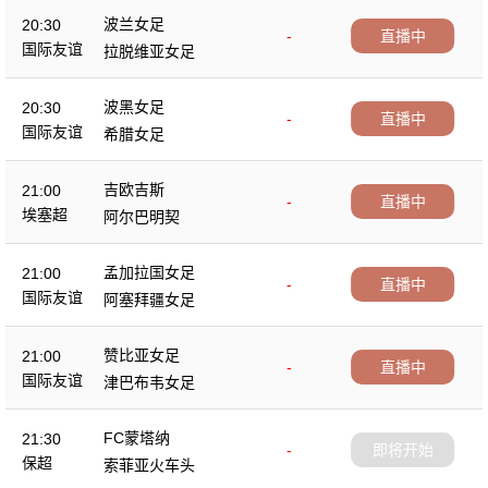
波兰女足
20:30
-
直播中
国际友谊
拉脱维亚女足
波黑女足
20:30
-
直播中
国际友谊
希腊女足
吉欧吉斯
21:00
-
直播中
埃塞超
阿尔巴明契
孟加拉国女足
21:00
-
直播中
国际友谊
阿塞拜疆女足
赞比亚女足
21:00
-
直播中
国际友谊
津巴布韦女足
FC蒙塔纳
21:30
-
即将开始
保超
索菲亚火车头