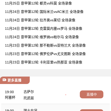
11月25日 意甲第12轮 都灵vs科莫 全场录像
11月24日 意甲第12轮 国际米兰vsAC米兰 全场录像
11月24日 意甲第12轮 拉齐奥vs莱切 全场录像
11月24日 意甲第12轮 克雷莫内塞vs罗马 全场录像
11月24日 意甲第12轮 维罗纳vs帕尔马 全场录像
11月23日 意甲第12轮 那不勒斯vs亚特兰大 全场录像
11月23日 意甲第12轮 佛罗伦萨vs尤文图斯 全场录像
11月23日 意甲第12轮 卡利亚里vs热那亚 全场录像
更多直播
古萨尔
19:00
-
直播中
阿塞杯
托武兹
瑞士女足
19:00