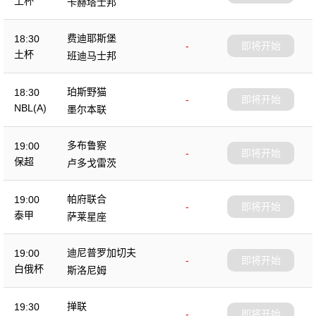
土杯
卡赫塔士邦
费迪耶斯堡
18:30
-
即将开始
土杯
班迪马士邦
珀斯野猫
18:30
-
即将开始
NBL(A)
墨尔本联
多布鲁察
19:00
-
即将开始
保超
卢多戈雷茨
帕府联合
19:00
-
即将开始
泰甲
萨莱星座
迪尼普罗加切夫
19:00
-
即将开始
白俄杯
斯洛尼姆
掸联
19:30
-
即将开始