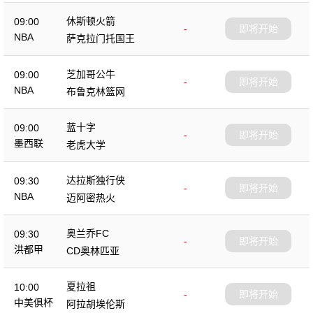
休斯顿火箭
09:00
-
即将开始
NBA
萨克拉门托国王
芝加哥公牛
09:00
-
即将开始
NBA
布鲁克林篮网
蓝十字
09:00
-
即将开始
墨西联
老虎大学
达拉斯独行侠
09:30
-
即将开始
NBA
迈阿密热火
奥兰乔FC
09:30
-
即将开始
洪都甲
CD奥林匹亚
夏拉祖
10:00
-
即将开始
中美俱杯
阿拉胡埃伦斯