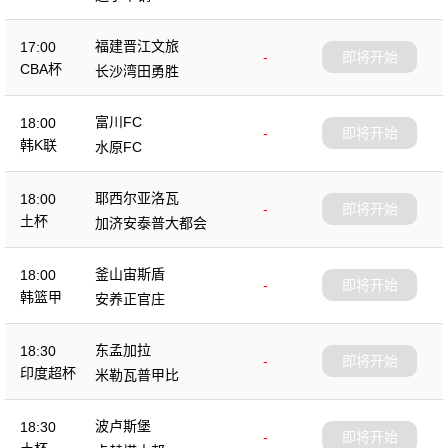
福建晋江文旅
17:00
-
即将开始
CBA杯
长沙湾田勇胜
富川FC
18:00
-
即将开始
韩K联
水原FC
耶西尔亚洛瓦
18:00
-
即将开始
土杯
加济安泰普大都会
釜山宙斯盾
18:00
-
即将开始
韩篮甲
安养正官庄
东孟加拉
18:30
-
即将开始
印度超杯
米勒瓦普甲比
波卢斯堡
18:30
-
即将开始