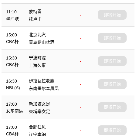
蒙特雷
11:10
-
即将开始
墨西联
托卢卡
北京北汽
15:00
-
即将开始
CBA杯
青岛崂山啤酒
宁波町渥
15:30
-
即将开始
CBA杯
上海久事
伊拉瓦拉老鹰
16:30
-
即将开始
NBL(A)
东南墨尔本凤凰
新加坡女足
17:00
-
即将开始
女东南运
柬埔寨女足
合肥狂风
17:00
-
即将开始
CBA杯
辽宁本钢