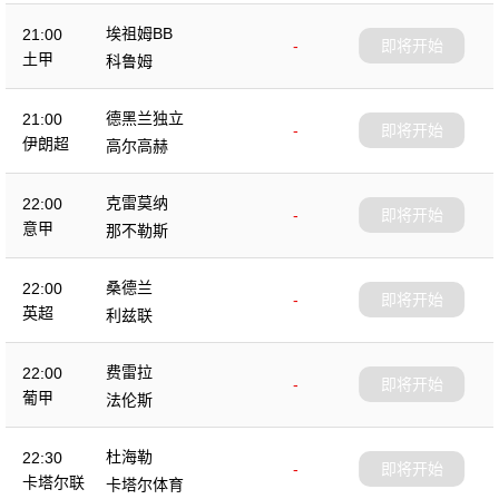
埃祖姆BB
21:00
-
即将开始
土甲
科鲁姆
德黑兰独立
21:00
-
即将开始
伊朗超
高尔高赫
克雷莫纳
22:00
-
即将开始
意甲
那不勒斯
桑德兰
22:00
-
即将开始
英超
利兹联
费雷拉
22:00
-
即将开始
葡甲
法伦斯
杜海勒
22:30
-
即将开始
卡塔尔联
卡塔尔体育