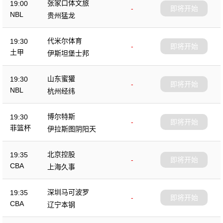
张家口体文旅
19:00
-
即将开始
NBL
贵州猛龙
代米尔体育
19:30
-
即将开始
土甲
伊斯坦堡士邦
山东蜜獾
19:30
-
即将开始
NBL
杭州经纬
博尔特斯
19:30
-
即将开始
菲篮杯
伊拉斯图阴阳天
北京控股
19:35
-
即将开始
CBA
上海久事
深圳马可波罗
19:35
-
即将开始
CBA
辽宁本钢