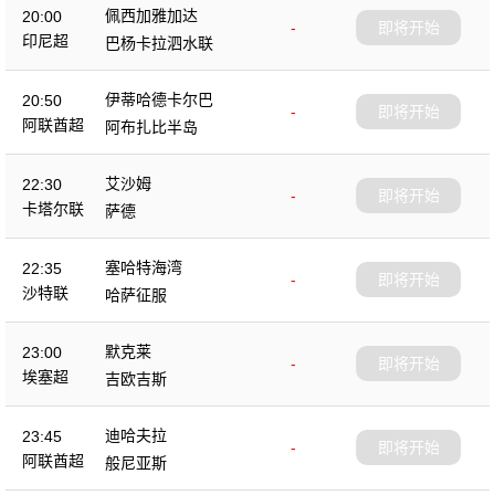
佩西加雅加达
20:00
-
即将开始
印尼超
巴杨卡拉泗水联
伊蒂哈德卡尔巴
20:50
-
即将开始
阿联酋超
阿布扎比半岛
艾沙姆
22:30
-
即将开始
卡塔尔联
萨德
塞哈特海湾
22:35
-
即将开始
沙特联
哈萨征服
默克莱
23:00
-
即将开始
埃塞超
吉欧吉斯
迪哈夫拉
23:45
-
即将开始
阿联酋超
般尼亚斯