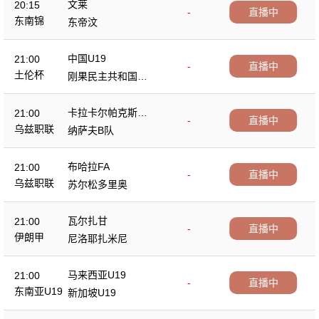
文莱
20:15
-
直播中
东南锦
东帝汶
中国U19
21:00
-
直播中
土伦杯
刚果民主共和国U2
3
卡拉卡尔帕克斯坦F
21:00
-
直播中
A
乌兹职联
纳萨夫B队
布哈拉FA
21:00
-
直播中
乌兹职联
苏尔松多里奥
瓦尔扎甘
21:00
-
直播中
伊朗甲
尼洛耶扎米尼
马来西亚U19
21:00
-
直播中
东南亚U19
新加坡U19