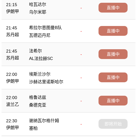
哈瓦达尔
21:15
-
直播中
伊朗甲
乌尔米耶
希拉尔恩图曼B队
21:45
-
直播中
苏丹超
瓦德迈丹尼
法希尔
21:45
-
直播中
苏丹超
AL法拉赫SC
埃斯兰沙尔
22:00
-
直播中
伊朗甲
沙赫达里诺斯哈尔
格鲁达兹
22:00
-
直播中
波兰乙
桑德克亚
谢纳瓦尔格什姆
22:30
-
即将开始
伊朗甲
塞柏