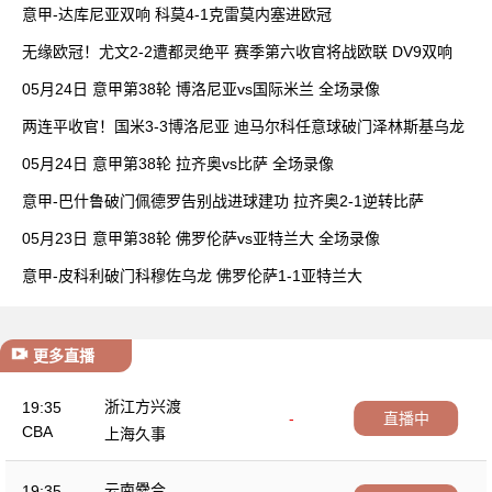
胜
意甲-达库尼亚双响 科莫4-1克雷莫内塞进欧冠
无缘欧冠！尤文2-2遭都灵绝平 赛季第六收官将战欧联 DV9双响
05月24日 意甲第38轮 博洛尼亚vs国际米兰 全场录像
两连平收官！国米3-3博洛尼亚 迪马尔科任意球破门泽林斯基乌龙
05月24日 意甲第38轮 拉齐奥vs比萨 全场录像
意甲-巴什鲁破门佩德罗告别战进球建功 拉齐奥2-1逆转比萨
05月23日 意甲第38轮 佛罗伦萨vs亚特兰大 全场录像
意甲-皮科利破门科穆佐乌龙 佛罗伦萨1-1亚特兰大
更多直播
浙江方兴渡
19:35
-
直播中
CBA
上海久事
云南爨合
19:35