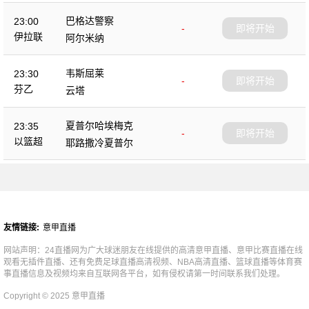
巴格达警察
23:00
-
即将开始
伊拉联
阿尔米纳
韦斯屈莱
23:30
-
即将开始
芬乙
云塔
夏普尔哈埃梅克
23:35
-
即将开始
以篮超
耶路撒冷夏普尔
友情链接:
意甲直播
网站声明：24直播网为广大球迷朋友在线提供的高清意甲直播、意甲比赛直播在线
观看无插件直播、还有免费足球直播高清视频、NBA高清直播、篮球直播等体育赛
事直播信息及视频均来自互联网各平台，如有侵权请第一时间联系我们处理。
Copyright © 2025 意甲直播