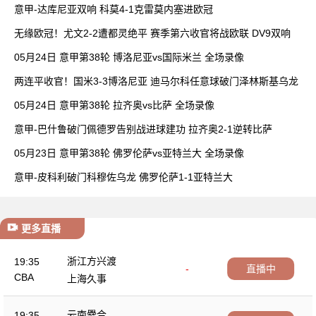
胜
意甲-达库尼亚双响 科莫4-1克雷莫内塞进欧冠
无缘欧冠！尤文2-2遭都灵绝平 赛季第六收官将战欧联 DV9双响
05月24日 意甲第38轮 博洛尼亚vs国际米兰 全场录像
两连平收官！国米3-3博洛尼亚 迪马尔科任意球破门泽林斯基乌龙
05月24日 意甲第38轮 拉齐奥vs比萨 全场录像
意甲-巴什鲁破门佩德罗告别战进球建功 拉齐奥2-1逆转比萨
05月23日 意甲第38轮 佛罗伦萨vs亚特兰大 全场录像
意甲-皮科利破门科穆佐乌龙 佛罗伦萨1-1亚特兰大
更多直播
浙江方兴渡
19:35
-
直播中
CBA
上海久事
云南爨合
19:35