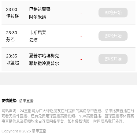
巴格达警察
23:00
-
即将开始
伊拉联
阿尔米纳
韦斯屈莱
23:30
-
即将开始
芬乙
云塔
夏普尔哈埃梅克
23:35
-
即将开始
以篮超
耶路撒冷夏普尔
友情链接:
意甲直播
网站声明：24直播网为广大球迷朋友在线提供的高清意甲直播、意甲比赛直播在线
观看无插件直播、还有免费足球直播高清视频、NBA高清直播、篮球直播等体育赛
事直播信息及视频均来自互联网各平台，如有侵权请第一时间联系我们处理。
Copyright © 2025 意甲直播