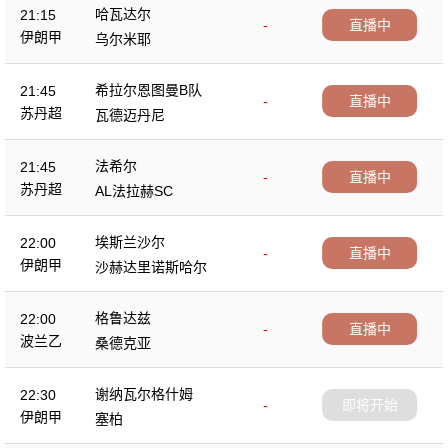
哈瓦达尔
21:15
-
直播中
伊朗甲
乌尔米耶
希拉尔恩图曼B队
21:45
-
直播中
苏丹超
瓦德迈丹尼
法希尔
21:45
-
直播中
苏丹超
AL法拉赫SC
埃斯兰沙尔
22:00
-
直播中
伊朗甲
沙赫达里诺斯哈尔
格鲁达兹
22:00
-
直播中
波兰乙
桑德克亚
谢纳瓦尔格什姆
22:30
-
即将开始
伊朗甲
塞柏