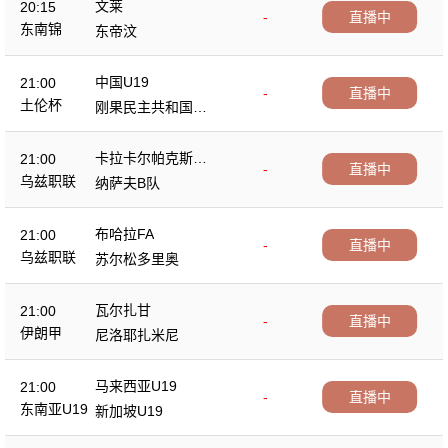
文莱
20:15
-
直播中
东南锦
东帝汶
中国U19
21:00
-
直播中
土伦杯
刚果民主共和国U2
3
卡拉卡尔帕克斯坦F
21:00
-
直播中
A
乌兹职联
纳萨夫B队
布哈拉FA
21:00
-
直播中
乌兹职联
苏尔松多里奥
瓦尔扎甘
21:00
-
直播中
伊朗甲
尼洛耶扎米尼
马来西亚U19
21:00
-
直播中
东南亚U19
新加坡U19