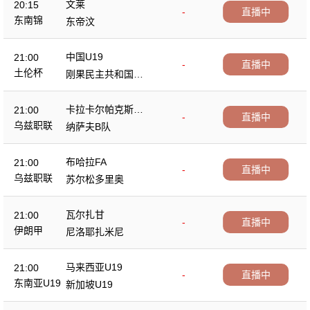
文莱
20:15
-
直播中
东南锦
东帝汶
中国U19
21:00
-
直播中
土伦杯
刚果民主共和国U2
3
卡拉卡尔帕克斯坦F
21:00
-
直播中
A
乌兹职联
纳萨夫B队
布哈拉FA
21:00
-
直播中
乌兹职联
苏尔松多里奥
瓦尔扎甘
21:00
-
直播中
伊朗甲
尼洛耶扎米尼
马来西亚U19
21:00
-
直播中
东南亚U19
新加坡U19