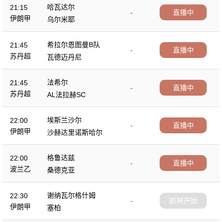
哈瓦达尔
21:15
-
直播中
伊朗甲
乌尔米耶
希拉尔恩图曼B队
21:45
-
直播中
苏丹超
瓦德迈丹尼
法希尔
21:45
-
直播中
苏丹超
AL法拉赫SC
埃斯兰沙尔
22:00
-
直播中
伊朗甲
沙赫达里诺斯哈尔
格鲁达兹
22:00
-
直播中
波兰乙
桑德克亚
谢纳瓦尔格什姆
22:30
-
即将开始
伊朗甲
塞柏