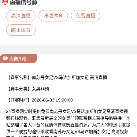
已结束
高清直播
咪咕体育
免费直播
腾讯体育
比赛介绍
【赛事名称】
南苏丹女足VS马达加斯加女足 高清直播
【赛事分类】
女奥非预
【开赛时间】
2026-06-03 19:00:00
24直播网实时提供免费南苏丹女足VS马达加斯加女足高清直播视
频在线观看，汇集最新最全的女奥非预联赛相关直播导航链接。本
站整理了各大平台的优质体育联赛直播资源，为广大的球迷朋友提
供一个便捷的途径莱收看南苏丹女足VS马达加斯加女足 高清视频