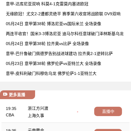
胜
意甲-达库尼亚双响 科莫4-1克雷莫内塞进欧冠
无缘欧冠！尤文2-2遭都灵绝平 赛季第六收官将战欧联 DV9双响
05月24日 意甲第38轮 博洛尼亚vs国际米兰 全场录像
两连平收官！国米3-3博洛尼亚 迪马尔科任意球破门泽林斯基乌龙
05月24日 意甲第38轮 拉齐奥vs比萨 全场录像
意甲-巴什鲁破门佩德罗告别战进球建功 拉齐奥2-1逆转比萨
05月23日 意甲第38轮 佛罗伦萨vs亚特兰大 全场录像
意甲-皮科利破门科穆佐乌龙 佛罗伦萨1-1亚特兰大
更多直播
浙江方兴渡
19:35
-
直播中
CBA
上海久事
云南爨合
19:35