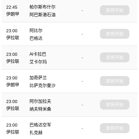
帕尔斯布什尔
22:45
-
即将开始
伊朗甲
阿巴斯港石油
阿比尔
23:00
-
即将开始
伊拉联
巴格达
Al卡拉巴
23:00
-
即将开始
伊拉联
艾卡尔玛
加奇萨兰
23:00
-
即将开始
伊朗甲
比萨克尔曼沙
阿尔加拉夫
23:00
-
即将开始
伊拉联
纳夫特米桑
巴格达空军
23:00
-
即将开始
伊拉联
扎克赫