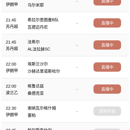
-
直播中
伊朗甲
乌尔米耶
希拉尔恩图曼B队
21:45
-
直播中
苏丹超
瓦德迈丹尼
法希尔
21:45
-
直播中
苏丹超
AL法拉赫SC
埃斯兰沙尔
22:00
-
直播中
伊朗甲
沙赫达里诺斯哈尔
格鲁达兹
22:00
-
直播中
波兰乙
桑德克亚
谢纳瓦尔格什姆
22:30
-
即将开始
伊朗甲
塞柏
帕尔斯布什尔