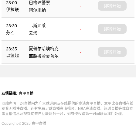
巴格达警察
23:00
-
即将开始
伊拉联
阿尔米纳
韦斯屈莱
23:30
-
即将开始
芬乙
云塔
夏普尔哈埃梅克
23:35
-
即将开始
以篮超
耶路撒冷夏普尔
友情链接:
意甲直播
网站声明：24直播网为广大球迷朋友在线提供的高清意甲直播、意甲比赛直播在线
观看无插件直播、还有免费足球直播高清视频、NBA高清直播、篮球直播等体育赛
事直播信息及视频均来自互联网各平台，如有侵权请第一时间联系我们处理。
Copyright © 2025 意甲直播