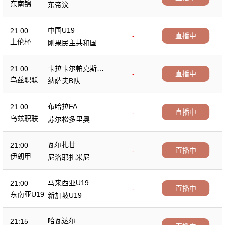
东南锦
东帝汶
中国U19
21:00
-
直播中
土伦杯
刚果民主共和国U2
3
卡拉卡尔帕克斯坦F
21:00
-
直播中
A
乌兹职联
纳萨夫B队
布哈拉FA
21:00
-
直播中
乌兹职联
苏尔松多里奥
瓦尔扎甘
21:00
-
直播中
伊朗甲
尼洛耶扎米尼
马来西亚U19
21:00
-
直播中
东南亚U19
新加坡U19
哈瓦达尔
21:15