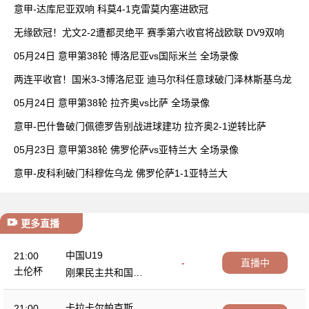
胜
意甲-达库尼亚双响 科莫4-1克雷莫内塞进欧冠
无缘欧冠！尤文2-2遭都灵绝平 赛季第六收官将战欧联 DV9双响
05月24日 意甲第38轮 博洛尼亚vs国际米兰 全场录像
两连平收官！国米3-3博洛尼亚 迪马尔科任意球破门泽林斯基乌龙
05月24日 意甲第38轮 拉齐奥vs比萨 全场录像
意甲-巴什鲁破门佩德罗告别战进球建功 拉齐奥2-1逆转比萨
05月23日 意甲第38轮 佛罗伦萨vs亚特兰大 全场录像
意甲-皮科利破门科穆佐乌龙 佛罗伦萨1-1亚特兰大
更多直播
中国U19
21:00
-
直播中
土伦杯
刚果民主共和国U2
3
卡拉卡尔帕克斯坦F
21:00