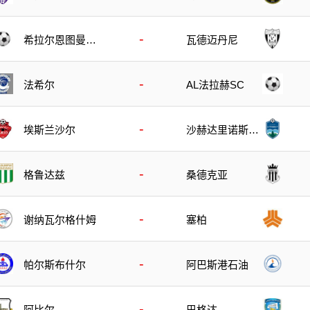
-
希拉尔恩图曼B
瓦德迈丹尼
队
-
法希尔
AL法拉赫SC
-
埃斯兰沙尔
沙赫达里诺斯哈
尔
-
格鲁达兹
桑德克亚
-
谢纳瓦尔格什姆
塞柏
-
帕尔斯布什尔
阿巴斯港石油
-
阿比尔
巴格达