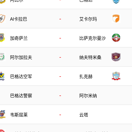
-
Al卡拉巴
艾卡尔玛
-
加奇萨兰
比萨克尔曼沙
-
阿尔加拉夫
纳夫特米桑
-
巴格达空军
扎克赫
-
巴格达警察
阿尔米纳
-
韦斯屈莱
云塔