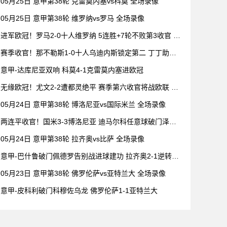
05月25日 意甲第38轮 克雷莫内塞vs科莫 全场录像
05月25日 意甲第38轮 维罗纳vs罗马 全场录像
进军欧冠！罗马2-0十人维罗纳 5连胜+7轮不败第3收官 迪
巴拉2助攻
赛季收官！那不勒斯1-0十人乌迪内斯锁定第二 丁丁助攻
霍伊伦制胜
意甲-达库尼亚双响 科莫4-1克雷莫内塞进欧冠
无缘欧冠！尤文2-2遭都灵绝平 赛季第六收官将战欧联 DV
9双响
05月24日 意甲第38轮 博洛尼亚vs国际米兰 全场录像
两连平收官！国米3-3博洛尼亚 迪马尔科任意球破门泽林
斯基乌龙
05月24日 意甲第38轮 拉齐奥vs比萨 全场录像
意甲-巴什鲁破门佩德罗告别战进球建功 拉齐奥2-1逆转比
萨
05月23日 意甲第38轮 佛罗伦萨vs亚特兰大 全场录像
意甲-皮科利破门科穆佐乌龙 佛罗伦萨1-1亚特兰大