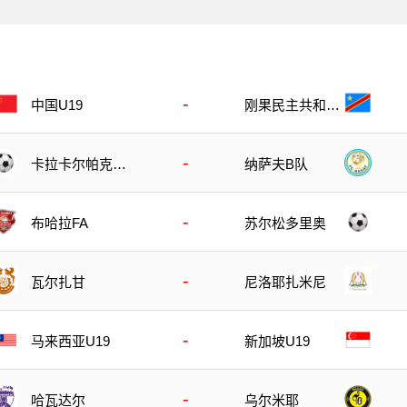
-
刚果民主共和国
中国U19
U23
-
卡拉卡尔帕克斯
纳萨夫B队
坦FA
-
布哈拉FA
苏尔松多里奥
-
瓦尔扎甘
尼洛耶扎米尼
-
马来西亚U19
新加坡U19
-
哈瓦达尔
乌尔米耶