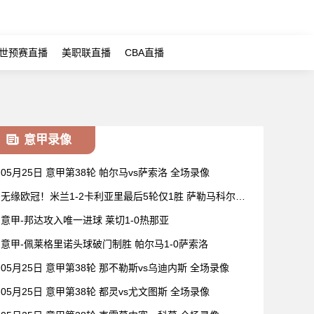
世预赛直播
美职联直播
CBA直播
意甲录像
05月25日 意甲第38轮 帕尔马vs萨索洛 全场录像
无缘欧冠！米兰1-2卡利亚里最后5轮仅1胜 萨勒马科尔斯
闪击难救主
意甲-邦达攻入唯一进球 莱切1-0热那亚
意甲-佩莱格里诺头球破门制胜 帕尔马1-0萨索洛
05月25日 意甲第38轮 那不勒斯vs乌迪内斯 全场录像
05月25日 意甲第38轮 都灵vs尤文图斯 全场录像