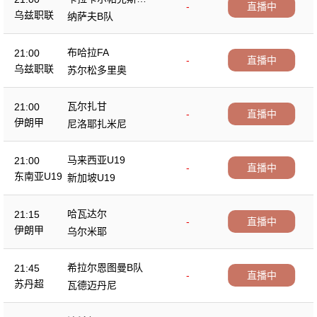
-
直播中
A
乌兹职联
纳萨夫B队
布哈拉FA
21:00
-
直播中
乌兹职联
苏尔松多里奥
瓦尔扎甘
21:00
-
直播中
伊朗甲
尼洛耶扎米尼
马来西亚U19
21:00
-
直播中
东南亚U19
新加坡U19
哈瓦达尔
21:15
-
直播中
伊朗甲
乌尔米耶
希拉尔恩图曼B队
21:45
-
直播中
苏丹超
瓦德迈丹尼