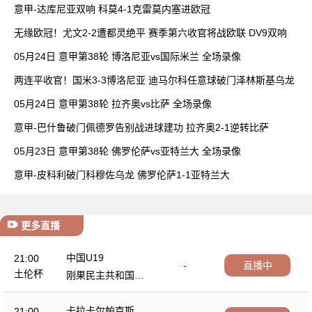
胜
意甲-达库尼亚双响 科莫4-1克雷莫内塞进欧冠
无缘欧冠！尤文2-2遭都灵绝平 赛季第六收官将战欧联 DV9双响
05月24日 意甲第38轮 博洛尼亚vs国际米兰 全场录像
两连平收官！国米3-3博洛尼亚 迪马尔科任意球破门泽林斯基乌龙
05月24日 意甲第38轮 拉齐奥vs比萨 全场录像
意甲-巴什鲁破门佩德罗告别战进球建功 拉齐奥2-1逆转比萨
05月23日 意甲第38轮 佛罗伦萨vs亚特兰大 全场录像
意甲-皮科利破门科穆佐乌龙 佛罗伦萨1-1亚特兰大
更多直播
中国U19
21:00
-
直播中
土伦杯
刚果民主共和国U2
3
卡拉卡尔帕克斯坦F
21:00