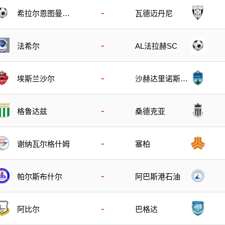
-
希拉尔恩图曼B
瓦德迈丹尼
队
-
法希尔
AL法拉赫SC
-
埃斯兰沙尔
沙赫达里诺斯哈
尔
-
格鲁达兹
桑德克亚
-
谢纳瓦尔格什姆
塞柏
-
帕尔斯布什尔
阿巴斯港石油
-
阿比尔
巴格达