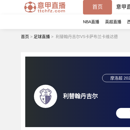
首页
意甲
NBA直播
英超直播
首页
>
足球直播
>
利替翰丹吉尔VS卡萨布兰卡维达德
摩洛超
202
利替翰丹吉尔