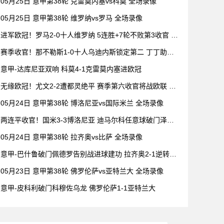
05月25日 意甲第38轮 克雷莫内塞vs科莫 全场录像
05月25日 意甲第38轮 维罗纳vs罗马 全场录像
进军欧冠！罗马2-0十人维罗纳 5连胜+7轮不败第3收官 迪
巴拉2助攻
赛季收官！那不勒斯1-0十人乌迪内斯锁定第二 丁丁助攻
霍伊伦制胜
意甲-达库尼亚双响 科莫4-1克雷莫内塞进欧冠
无缘欧冠！尤文2-2遭都灵绝平 赛季第六收官将战欧联 DV
9双响
05月24日 意甲第38轮 博洛尼亚vs国际米兰 全场录像
两连平收官！国米3-3博洛尼亚 迪马尔科任意球破门泽林
斯基乌龙
05月24日 意甲第38轮 拉齐奥vs比萨 全场录像
意甲-巴什鲁破门佩德罗告别战进球建功 拉齐奥2-1逆转比
萨
05月23日 意甲第38轮 佛罗伦萨vs亚特兰大 全场录像
意甲-皮科利破门科穆佐乌龙 佛罗伦萨1-1亚特兰大