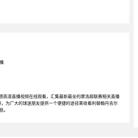
播
达德高清直播视频在线观看，汇集最新最全的摩洛超联赛相关直播
源，为广大的球迷朋友提供一个便捷的途径莱收看利替翰丹吉尔
息。