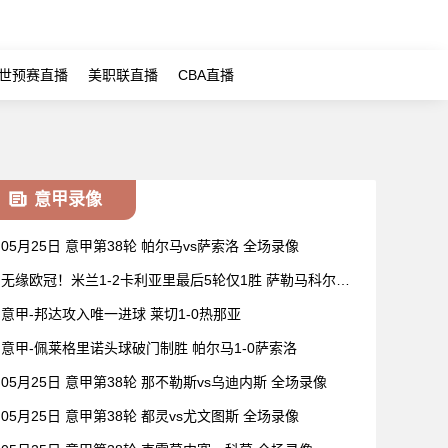
世预赛直播
美职联直播
CBA直播
意甲录像
05月25日 意甲第38轮 帕尔马vs萨索洛 全场录像
无缘欧冠！米兰1-2卡利亚里最后5轮仅1胜 萨勒马科尔斯
闪击难救主
意甲-邦达攻入唯一进球 莱切1-0热那亚
意甲-佩莱格里诺头球破门制胜 帕尔马1-0萨索洛
05月25日 意甲第38轮 那不勒斯vs乌迪内斯 全场录像
05月25日 意甲第38轮 都灵vs尤文图斯 全场录像