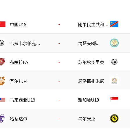
-
刚果民主共和国
中国U19
U23
-
卡拉卡尔帕克斯
纳萨夫B队
坦FA
-
布哈拉FA
苏尔松多里奥
-
瓦尔扎甘
尼洛耶扎米尼
-
马来西亚U19
新加坡U19
-
哈瓦达尔
乌尔米耶