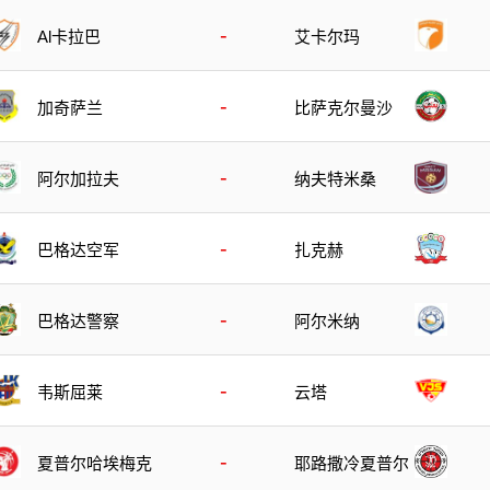
-
Al卡拉巴
艾卡尔玛
-
加奇萨兰
比萨克尔曼沙
-
阿尔加拉夫
纳夫特米桑
-
巴格达空军
扎克赫
-
巴格达警察
阿尔米纳
-
韦斯屈莱
云塔
-
夏普尔哈埃梅克
耶路撒冷夏普尔