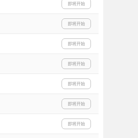
即将开始
即将开始
即将开始
即将开始
即将开始
即将开始
即将开始