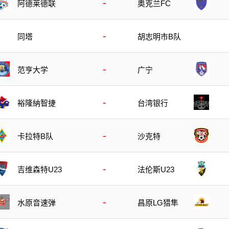
-
阿德莱德联
奥克兰FC
-
同塔
胡志明市B队
-
范亨大学
广宁
-
裕隆納智捷
台湾银行
-
卡拉特B队
沙克特
-
吉维森特U23
法伦斯U23
-
水原音速弹
昌原LG猎隼