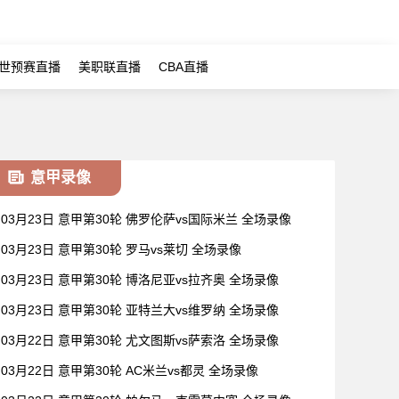
世预赛直播
美职联直播
CBA直播
意甲录像
03月23日 意甲第30轮 佛罗伦萨vs国际米兰 全场录像
03月23日 意甲第30轮 罗马vs莱切 全场录像
03月23日 意甲第30轮 博洛尼亚vs拉齐奥 全场录像
03月23日 意甲第30轮 亚特兰大vs维罗纳 全场录像
03月22日 意甲第30轮 尤文图斯vs萨索洛 全场录像
03月22日 意甲第30轮 AC米兰vs都灵 全场录像