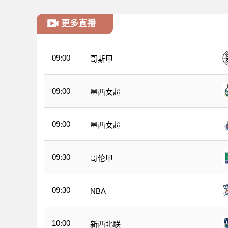
更多直播
09:00
哥斯甲
09:00
墨西女超
09:00
墨西女超
09:30
哥伦甲
09:30
NBA
10:00
新西北联