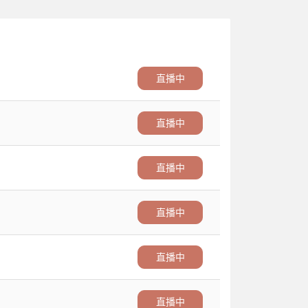
直播中
直播中
直播中
直播中
直播中
直播中