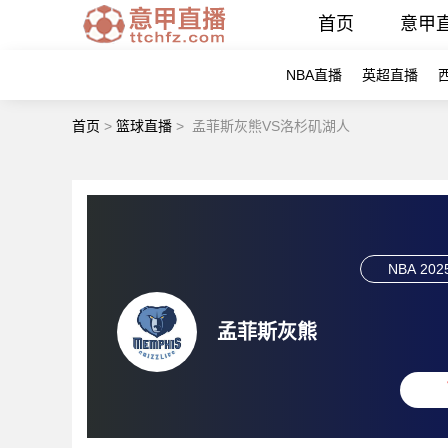
首页
意甲
NBA直播
英超直播
首页
>
篮球直播
>
孟菲斯灰熊VS洛杉矶湖人
NBA
2025
孟菲斯灰熊