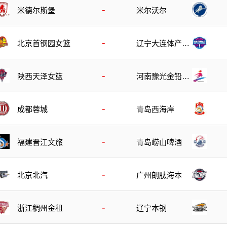
-
米德尔斯堡
米尔沃尔
-
北京首钢园女篮
辽宁大连体产女
篮
-
陕西天泽女篮
河南豫光金铅女
篮
-
成都蓉城
青岛西海岸
-
福建晋江文旅
青岛崂山啤酒
-
北京北汽
广州朗肽海本
-
浙江稠州金租
辽宁本钢