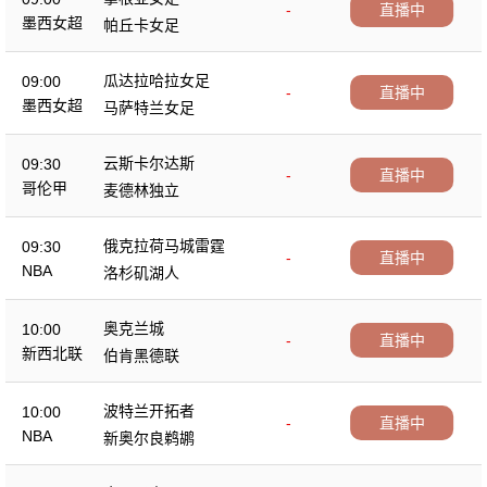
-
直播中
墨西女超
帕丘卡女足
瓜达拉哈拉女足
09:00
-
直播中
墨西女超
马萨特兰女足
云斯卡尔达斯
09:30
-
直播中
哥伦甲
麦德林独立
俄克拉荷马城雷霆
09:30
-
直播中
NBA
洛杉矶湖人
奥克兰城
10:00
-
直播中
新西北联
伯肯黑德联
波特兰开拓者
10:00
-
直播中
NBA
新奥尔良鹈鹕