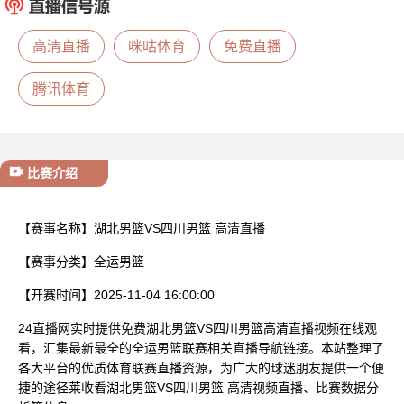
已结束
高清直播
咪咕体育
免费直播
腾讯体育
比赛介绍
【赛事名称】
湖北男篮VS四川男篮 高清直播
【赛事分类】
全运男篮
【开赛时间】
2025-11-04 16:00:00
24直播网实时提供免费湖北男篮VS四川男篮高清直播视频在线观
看，汇集最新最全的全运男篮联赛相关直播导航链接。本站整理了
各大平台的优质体育联赛直播资源，为广大的球迷朋友提供一个便
捷的途径莱收看湖北男篮VS四川男篮 高清视频直播、比赛数据分