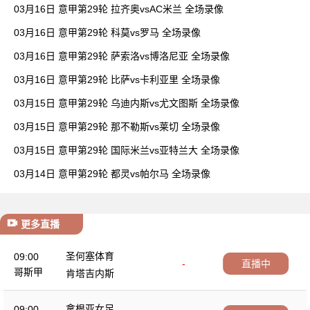
03月16日 意甲第29轮 拉齐奥vsAC米兰 全场录像
03月16日 意甲第29轮 科莫vs罗马 全场录像
03月16日 意甲第29轮 萨索洛vs博洛尼亚 全场录像
03月16日 意甲第29轮 比萨vs卡利亚里 全场录像
03月15日 意甲第29轮 乌迪内斯vs尤文图斯 全场录像
03月15日 意甲第29轮 那不勒斯vs莱切 全场录像
03月15日 意甲第29轮 国际米兰vs亚特兰大 全场录像
03月14日 意甲第29轮 都灵vs帕尔马 全场录像
更多直播
圣何塞体育
09:00
-
直播中
哥斯甲
肯塔吉内斯
拿根亚女足
09:00