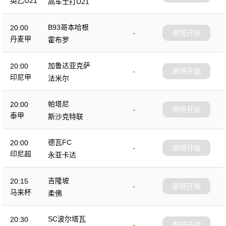
英乙U21
高车士打U21
B93哥本哈根
20:00
-
即将开始
丹麦甲
霍布罗
加鲁达亚克萨
20:00
-
即将开始
印尼甲
法米尔
帕塔尼
20:00
-
即将开始
泰甲
斯沙克特联
德瓦FC
20:00
-
即将开始
印尼超
永亚卡达
吉隆坡
20:15
-
即将开始
马来杯
柔佛
SC波尔塔瓦
20:30
-
即将开始