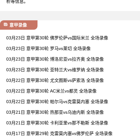
析等信息。
意甲录像
03月23日 意甲第30轮 佛罗伦萨vs国际米兰 全场录像
03月23日 意甲第30轮 罗马vs莱切 全场录像
03月23日 意甲第30轮 博洛尼亚vs拉齐奥 全场录像
03月23日 意甲第30轮 亚特兰大vs维罗纳 全场录像
03月22日 意甲第30轮 尤文图斯vs萨索洛 全场录像
03月22日 意甲第30轮 AC米兰vs都灵 全场录像
03月22日 意甲第30轮 帕尔马vs克雷莫内塞 全场录像
03月21日 意甲第30轮 热那亚vs乌迪内斯 全场录像
03月21日 意甲第30轮 卡利亚里vs那不勒斯 全场录像
03月17日 意甲第29轮 克雷莫内塞vs佛罗伦萨 全场录像