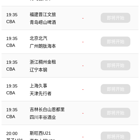
福建晋江文旅
19:35
-
即将开始
CBA
青岛崂山啤酒
北京北汽
19:35
-
即将开始
CBA
广州朗肽海本
浙江稠州金租
19:35
-
即将开始
CBA
辽宁本钢
上海久事
19:35
-
即将开始
CBA
天津先行者
吉林长白山恩都里
19:35
-
即将开始
CBA
四川丰谷酒业
斯旺西U21
20:00
-
即将开始