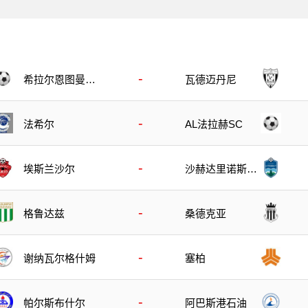
-
希拉尔恩图曼B
瓦德迈丹尼
队
-
法希尔
AL法拉赫SC
-
埃斯兰沙尔
沙赫达里诺斯哈
尔
-
格鲁达兹
桑德克亚
-
谢纳瓦尔格什姆
塞柏
-
帕尔斯布什尔
阿巴斯港石油