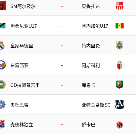
-
SM阿尔及尔
贝鲁扎达
-
坦桑尼亚U17
塞内加尔U17
-
皇家马德里
特内里费
-
布雷西亚
阿斯科利
-
CD拉盟普吉里
库恩卡
-
奥杜巴雷
亚特兰蒂斯SC
-
麦德林独立
侨卡巴