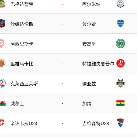
-
巴格达警察
阿尔米纳
-
沙维达伦斯
波尔赞
-
阿西里斯卡
安高平
-
里雄马卡比
特拉维夫夏普尔
-
克莱西亚莱斯竞
迪亚兹
技
-
威尔士
加纳
-
辛达卡拉U23
吉维森特U23