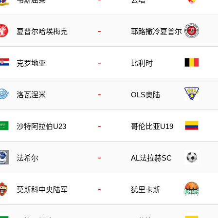
-
夏普尔哈埃梅克
耶路撒冷夏普尔
-
克罗地亚
比利时
-
洛瓦涅米
OLS奥陆
-
沙特阿拉伯U23
哥伦比亚U19
-
法希尔
AL法拉赫SC
-
莫斯科中央陆军
犹里卡斯