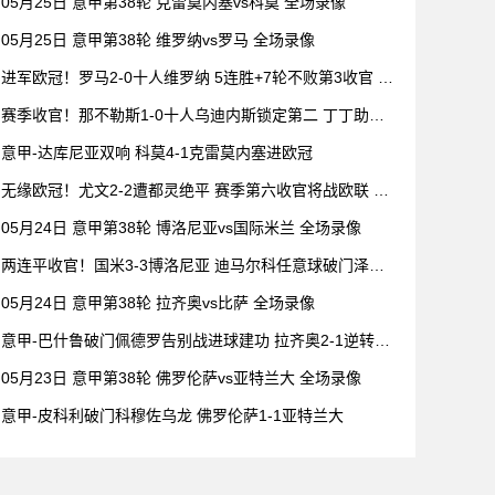
05月25日 意甲第38轮 克雷莫内塞vs科莫 全场录像
05月25日 意甲第38轮 维罗纳vs罗马 全场录像
进军欧冠！罗马2-0十人维罗纳 5连胜+7轮不败第3收官 迪
巴拉2助攻
赛季收官！那不勒斯1-0十人乌迪内斯锁定第二 丁丁助攻
霍伊伦制胜
意甲-达库尼亚双响 科莫4-1克雷莫内塞进欧冠
无缘欧冠！尤文2-2遭都灵绝平 赛季第六收官将战欧联 DV
9双响
05月24日 意甲第38轮 博洛尼亚vs国际米兰 全场录像
两连平收官！国米3-3博洛尼亚 迪马尔科任意球破门泽林
斯基乌龙
05月24日 意甲第38轮 拉齐奥vs比萨 全场录像
意甲-巴什鲁破门佩德罗告别战进球建功 拉齐奥2-1逆转比
萨
05月23日 意甲第38轮 佛罗伦萨vs亚特兰大 全场录像
意甲-皮科利破门科穆佐乌龙 佛罗伦萨1-1亚特兰大