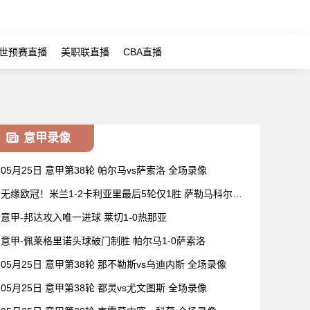
世预赛直播
美职联直播
CBA直播
意甲录像
05月25日 意甲第38轮 帕尔马vs萨索洛 全场录像
无缘欧冠！米兰1-2卡利亚里最后5轮仅1胜 萨勒马科尔斯
闪击难救主
意甲-邦达攻入唯一进球 莱切1-0热那亚
意甲-佩莱格里诺头球破门制胜 帕尔马1-0萨索洛
05月25日 意甲第38轮 那不勒斯vs乌迪内斯 全场录像
05月25日 意甲第38轮 都灵vs尤文图斯 全场录像