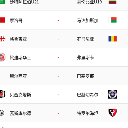
-
沙特阿拉伯U21
哥伦比亚U19
-
摩洛哥
马达加斯加
-
格鲁吉亚
罗马尼亚
-
靴迪斯华士
弗里斯卡
-
穆尔西亚
巴塞罗那
-
贝西克塔斯
巴赫切希尔
-
瓦斯库尔德
特罗尔海坦