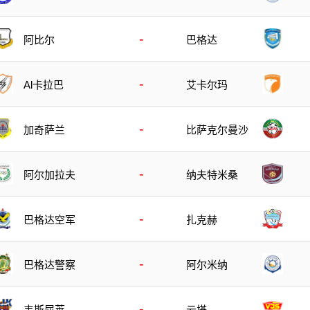
-
阿比尔
巴格达
-
Al卡拉巴
艾卡尔玛
-
加奇萨兰
比萨克尔曼沙
-
阿尔加拉夫
纳夫特米桑
-
巴格达空军
扎克赫
-
巴格达警察
阿尔米纳
-
韦斯屈莱
云塔