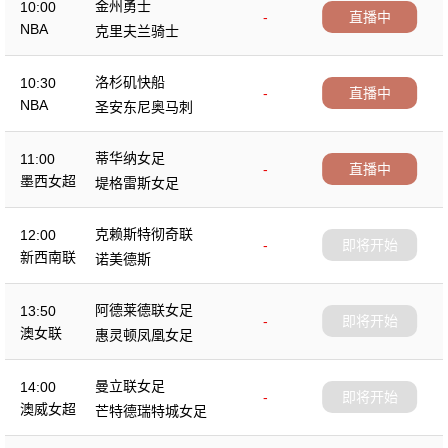
金州勇士
10:00
-
直播中
NBA
克里夫兰骑士
洛杉矶快船
10:30
-
直播中
NBA
圣安东尼奥马刺
蒂华纳女足
11:00
-
直播中
墨西女超
堤格雷斯女足
克赖斯特彻奇联
12:00
-
即将开始
新西南联
诺美德斯
阿德莱德联女足
13:50
-
即将开始
澳女联
惠灵顿凤凰女足
曼立联女足
14:00
-
即将开始
澳威女超
芒特德瑞特城女足