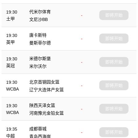
代米尔体育
19:30
-
即将开始
土甲
文尼沙BB
唐卡斯特
19:30
-
即将开始
英甲
曼斯菲尔德
米德尔斯堡
19:30
-
即将开始
英冠
米尔沃尔
北京首钢园女篮
19:30
-
即将开始
WCBA
辽宁大连体产女篮
陕西天泽女篮
19:30
-
即将开始
WCBA
河南豫光金铅女篮
成都蓉城
19:35
-
即将开始
中超
青岛西海岸