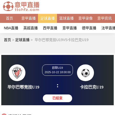
首页
意甲直播
足球直播
篮球直播
意甲录像
意甲资讯
NBA直播
英超直播
西甲直播
意甲直播
德甲直播
法甲直
首页
>
足球直播
>
毕尔巴鄂竞技U19VS卡拉巴克U19
欧联U19
2025-10-22 18:00:00
:
毕尔巴鄂竞技U19
卡拉巴克