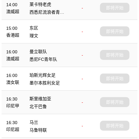
莱卡特老虎
14:00
-
即将开始
澳威超
西悉尼流浪者青年
队
东区
15:00
-
即将开始
香港超
理文
曼立联队
16:00
-
即将开始
澳威超
悉尼FC青年队
珀斯光辉女足
16:00
-
即将开始
澳女联
墨尔本胜利女足
斯里维加亚
16:30
-
即将开始
印尼甲
北干巴鲁
马兰
16:30
-
即将开始
印尼超
马鲁特联