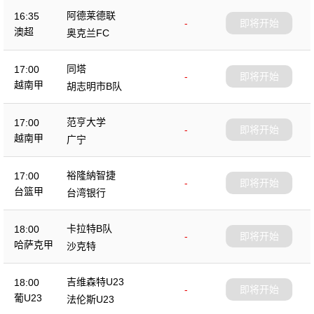
阿德莱德联
16:35
-
即将开始
澳超
奥克兰FC
同塔
17:00
-
即将开始
越南甲
胡志明市B队
范亨大学
17:00
-
即将开始
越南甲
广宁
裕隆納智捷
17:00
-
即将开始
台篮甲
台湾银行
卡拉特B队
18:00
-
即将开始
哈萨克甲
沙克特
吉维森特U23
18:00
-
即将开始
葡U23
法伦斯U23