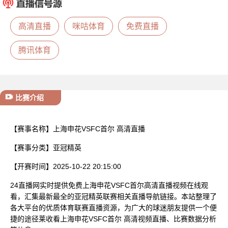
已结束
高清直播
咪咕体育
免费直播
腾讯体育
比赛介绍
【赛事名称】
上海申花VSFC首尔 高清直播
【赛事分类】
亚冠精英
【开赛时间】
2025-10-22 20:15:00
24直播网实时提供免费上海申花VSFC首尔高清直播视频在线观
看，汇集最新最全的亚冠精英联赛相关直播导航链接。本站整理了
各大平台的优质体育联赛直播资源，为广大的球迷朋友提供一个便
捷的途径莱收看上海申花VSFC首尔 高清视频直播、比赛数据分析