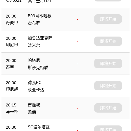
英乙U21
高车士打U21
B93哥本哈根
20:00
-
即将开始
丹麦甲
霍布罗
加鲁达亚克萨
20:00
-
即将开始
印尼甲
法米尔
帕塔尼
20:00
-
即将开始
泰甲
斯沙克特联
德瓦FC
20:00
-
即将开始
印尼超
永亚卡达
吉隆坡
20:15
-
即将开始
马来杯
柔佛
SC波尔塔瓦
20:30
-
即将开始