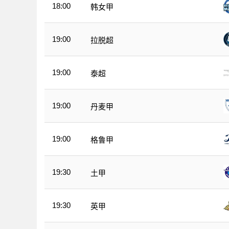
18:00
韩女甲
19:00
拉脱超
19:00
泰超
19:00
丹麦甲
19:00
格鲁甲
19:30
土甲
19:30
英甲