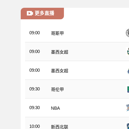
更多直播
09:00
哥斯甲
09:00
墨西女超
09:00
墨西女超
09:30
哥伦甲
09:30
NBA
10:00
新西北联