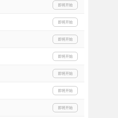
即将开始
即将开始
即将开始
即将开始
即将开始
即将开始
即将开始