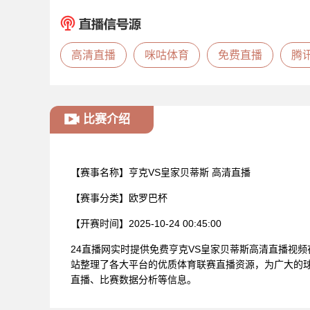
高清直播
咪咕体育
免费直播
腾
比赛介绍
【赛事名称】
亨克VS皇家贝蒂斯 高清直播
【赛事分类】
欧罗巴杯
【开赛时间】
2025-10-24 00:45:00
24直播网实时提供免费亨克VS皇家贝蒂斯高清直播视
站整理了各大平台的优质体育联赛直播资源，为广大的球
直播、比赛数据分析等信息。