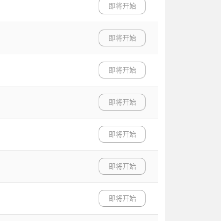
即将开始
即将开始
即将开始
即将开始
即将开始
即将开始
即将开始