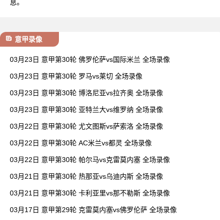
息。
意甲录像
03月23日 意甲第30轮 佛罗伦萨vs国际米兰 全场录像
03月23日 意甲第30轮 罗马vs莱切 全场录像
03月23日 意甲第30轮 博洛尼亚vs拉齐奥 全场录像
03月23日 意甲第30轮 亚特兰大vs维罗纳 全场录像
03月22日 意甲第30轮 尤文图斯vs萨索洛 全场录像
03月22日 意甲第30轮 AC米兰vs都灵 全场录像
03月22日 意甲第30轮 帕尔马vs克雷莫内塞 全场录像
03月21日 意甲第30轮 热那亚vs乌迪内斯 全场录像
03月21日 意甲第30轮 卡利亚里vs那不勒斯 全场录像
03月17日 意甲第29轮 克雷莫内塞vs佛罗伦萨 全场录像