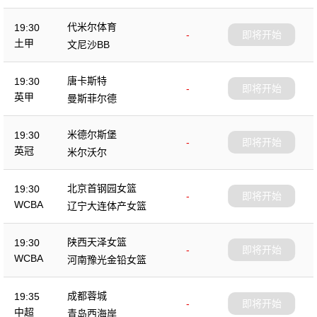
代米尔体育
19:30
-
即将开始
土甲
文尼沙BB
唐卡斯特
19:30
-
即将开始
英甲
曼斯菲尔德
米德尔斯堡
19:30
-
即将开始
英冠
米尔沃尔
北京首钢园女篮
19:30
-
即将开始
WCBA
辽宁大连体产女篮
陕西天泽女篮
19:30
-
即将开始
WCBA
河南豫光金铅女篮
成都蓉城
19:35
-
即将开始
中超
青岛西海岸