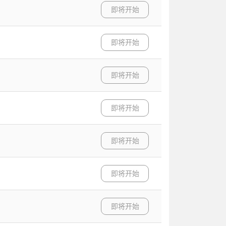
即将开始
即将开始
即将开始
即将开始
即将开始
即将开始
即将开始