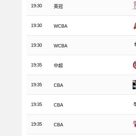
19:30
英冠
19:30
WCBA
19:30
WCBA
19:35
中超
19:35
CBA
19:35
CBA
19:35
CBA