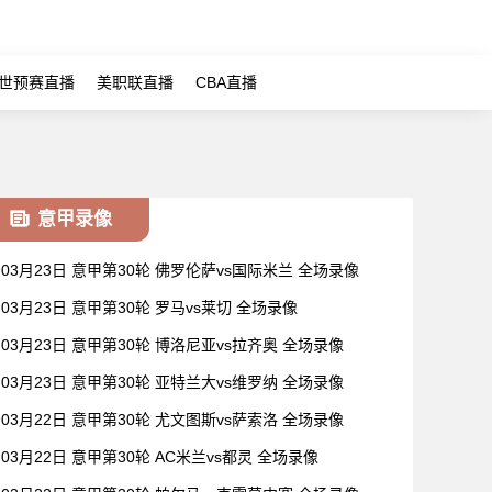
世预赛直播
美职联直播
CBA直播
意甲录像
03月23日 意甲第30轮 佛罗伦萨vs国际米兰 全场录像
03月23日 意甲第30轮 罗马vs莱切 全场录像
03月23日 意甲第30轮 博洛尼亚vs拉齐奥 全场录像
03月23日 意甲第30轮 亚特兰大vs维罗纳 全场录像
03月22日 意甲第30轮 尤文图斯vs萨索洛 全场录像
03月22日 意甲第30轮 AC米兰vs都灵 全场录像