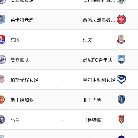
足
-
莱卡特老虎
西悉尼流浪者青
年队
-
东区
理文
-
曼立联队
悉尼FC青年队
-
珀斯光辉女足
墨尔本胜利女足
-
斯里维加亚
北干巴鲁
-
马兰
马鲁特联