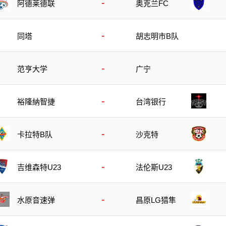
-
阿德莱德联
奥克兰FC
-
同塔
胡志明市B队
-
范亨大学
广宁
-
裕隆納智捷
台湾银行
-
卡拉特B队
沙克特
-
吉维森特U23
法伦斯U23
-
水原音速弹
昌原LG猎隼