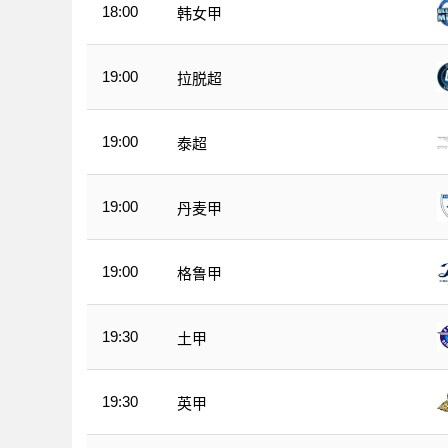
18:00
韩女甲
19:00
拉脱超
19:00
泰超
19:00
丹麦甲
19:00
格鲁甲
19:30
土甲
19:30
英甲