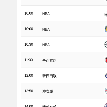
10:00
NBA
10:00
NBA
10:30
NBA
11:00
墨西女超
12:00
新西南联
13:50
澳女联
14:00
澳威女超