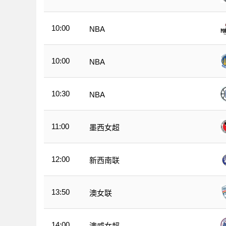
10:00
NBA
10:00
NBA
10:30
NBA
11:00
墨西女超
12:00
新西南联
13:50
澳女联
14:00
澳威女超