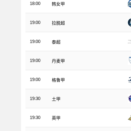
18:00
韩女甲
19:00
拉脱超
19:00
泰超
19:00
丹麦甲
19:00
格鲁甲
19:30
土甲
19:30
英甲