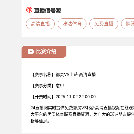
高清直播
咪咕体育
免费直播
腾
比赛介绍
【赛事名称】
都灵VS比萨 高清直播
【赛事分类】
意甲
【开赛时间】
2025-11-02 22:00:00
24直播网实时提供免费都灵VS比萨高清直播视频在线
大平台的优质体育联赛直播资源，为广大的球迷朋友提供
析等信息。