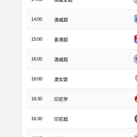
14:00
澳威超
15:00
香港超
16:00
澳威超
16:00
澳女联
16:30
印尼甲
16:30
印尼超