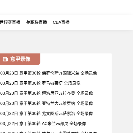
世预赛直播
美职联直播
CBA直播
意甲录像
03月23日 意甲第30轮 佛罗伦萨vs国际米兰 全场录像
03月23日 意甲第30轮 罗马vs莱切 全场录像
03月23日 意甲第30轮 博洛尼亚vs拉齐奥 全场录像
03月23日 意甲第30轮 亚特兰大vs维罗纳 全场录像
03月22日 意甲第30轮 尤文图斯vs萨索洛 全场录像
03月22日 意甲第30轮 AC米兰vs都灵 全场录像