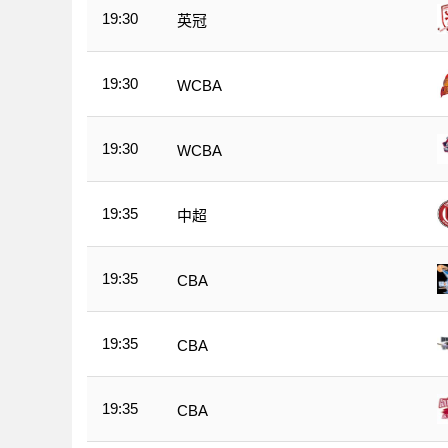
19:30
英冠
19:30
WCBA
19:30
WCBA
19:35
中超
19:35
CBA
19:35
CBA
19:35
CBA