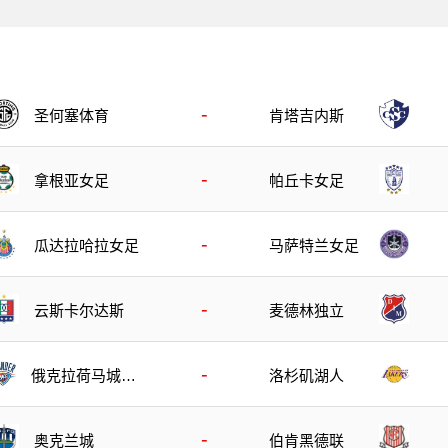
-
圣何塞体育
肯塔吉内斯
-
拿根亚女足
帕丘卡女足
-
瓜达拉哈拉女足
马萨特兰女足
-
云斯卡尔达斯
麦德林独立
-
俄克拉荷马城雷
洛杉矶湖人
霆
-
奥克兰城
伯肯黑德联