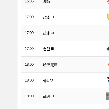
16:35
澳超
17:00
越南甲
17:00
越南甲
17:00
台篮甲
18:00
哈萨克甲
18:00
葡U23
18:00
韩篮甲