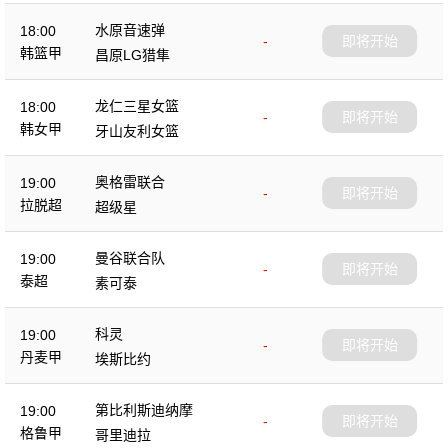
水原音速弹
18:00
-
即将开始
韩篮甲
昌原LG猎隼
龙仁三星女篮
18:00
-
即将开始
韩女甲
牙山友利女篮
奥格雷联合
19:00
-
即将开始
拉脱超
超级星
曼谷联合队
19:00
-
即将开始
泰超
素可泰
科灵
19:00
-
即将开始
丹麦甲
埃斯比约
第比利斯迪纳摩
19:00
-
即将开始
格鲁甲
哥里迪拉