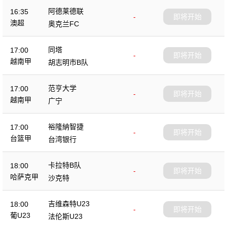
阿德莱德联
16:35
-
即将开始
澳超
奥克兰FC
同塔
17:00
-
即将开始
越南甲
胡志明市B队
范亨大学
17:00
-
即将开始
越南甲
广宁
裕隆納智捷
17:00
-
即将开始
台篮甲
台湾银行
卡拉特B队
18:00
-
即将开始
哈萨克甲
沙克特
吉维森特U23
18:00
-
即将开始
葡U23
法伦斯U23