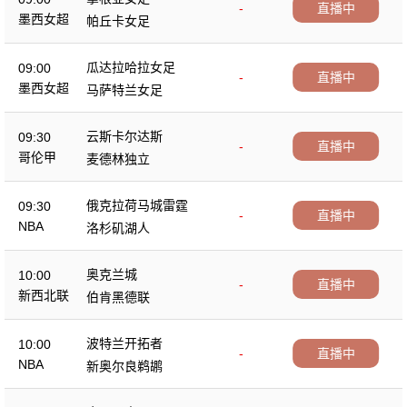
-
直播中
墨西女超
帕丘卡女足
瓜达拉哈拉女足
09:00
-
直播中
墨西女超
马萨特兰女足
云斯卡尔达斯
09:30
-
直播中
哥伦甲
麦德林独立
俄克拉荷马城雷霆
09:30
-
直播中
NBA
洛杉矶湖人
奥克兰城
10:00
-
直播中
新西北联
伯肯黑德联
波特兰开拓者
10:00
-
直播中
NBA
新奥尔良鹈鹕