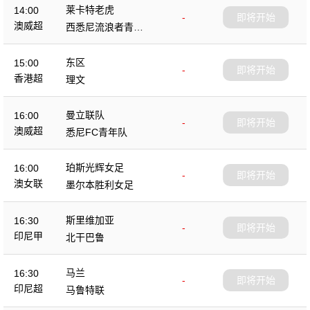
莱卡特老虎
14:00
-
即将开始
澳威超
西悉尼流浪者青年
队
东区
15:00
-
即将开始
香港超
理文
曼立联队
16:00
-
即将开始
澳威超
悉尼FC青年队
珀斯光辉女足
16:00
-
即将开始
澳女联
墨尔本胜利女足
斯里维加亚
16:30
-
即将开始
印尼甲
北干巴鲁
马兰
16:30
-
即将开始
印尼超
马鲁特联