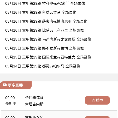
03月16日 意甲第29轮 拉齐奥vsAC米兰 全场录像
03月16日 意甲第29轮 科莫vs罗马 全场录像
03月16日 意甲第29轮 萨索洛vs博洛尼亚 全场录像
03月16日 意甲第29轮 比萨vs卡利亚里 全场录像
03月15日 意甲第29轮 乌迪内斯vs尤文图斯 全场录像
03月15日 意甲第29轮 那不勒斯vs莱切 全场录像
03月15日 意甲第29轮 国际米兰vs亚特兰大 全场录像
03月14日 意甲第29轮 都灵vs帕尔马 全场录像
更多直播
圣何塞体育
09:00
-
直播中
哥斯甲
肯塔吉内斯
拿根亚女足
09:00