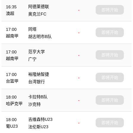
阿德莱德联
16:35
-
即将开始
澳超
奥克兰FC
同塔
17:00
-
即将开始
越南甲
胡志明市B队
范亨大学
17:00
-
即将开始
越南甲
广宁
裕隆納智捷
17:00
-
即将开始
台篮甲
台湾银行
卡拉特B队
18:00
-
即将开始
哈萨克甲
沙克特
吉维森特U23
18:00
-
即将开始
葡U23
法伦斯U23