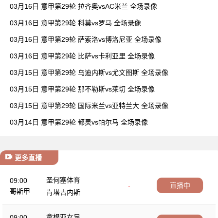
03月16日 意甲第29轮 拉齐奥vsAC米兰 全场录像
03月16日 意甲第29轮 科莫vs罗马 全场录像
03月16日 意甲第29轮 萨索洛vs博洛尼亚 全场录像
03月16日 意甲第29轮 比萨vs卡利亚里 全场录像
03月15日 意甲第29轮 乌迪内斯vs尤文图斯 全场录像
03月15日 意甲第29轮 那不勒斯vs莱切 全场录像
03月15日 意甲第29轮 国际米兰vs亚特兰大 全场录像
03月14日 意甲第29轮 都灵vs帕尔马 全场录像
更多直播
圣何塞体育
09:00
-
直播中
哥斯甲
肯塔吉内斯
拿根亚女足
09:00