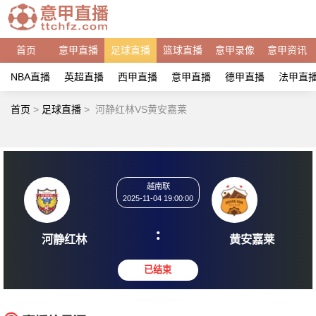
首页
意甲直播
足球直播
篮球直播
意甲录像
意甲资讯
NBA直播
英超直播
西甲直播
意甲直播
德甲直播
法甲直
首页
>
足球直播
>
河静红林VS黄安嘉莱
越南联
2025-11-04 19:00:00
:
河静红林
黄安