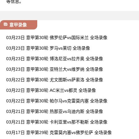
等信息。
意甲录像
03月23日 意甲第30轮 佛罗伦萨vs国际米兰 全场录像
03月23日 意甲第30轮 罗马vs莱切 全场录像
03月23日 意甲第30轮 博洛尼亚vs拉齐奥 全场录像
03月23日 意甲第30轮 亚特兰大vs维罗纳 全场录像
03月22日 意甲第30轮 尤文图斯vs萨索洛 全场录像
03月22日 意甲第30轮 AC米兰vs都灵 全场录像
03月22日 意甲第30轮 帕尔马vs克雷莫内塞 全场录像
03月21日 意甲第30轮 热那亚vs乌迪内斯 全场录像
03月21日 意甲第30轮 卡利亚里vs那不勒斯 全场录像
03月17日 意甲第29轮 克雷莫内塞vs佛罗伦萨 全场录像