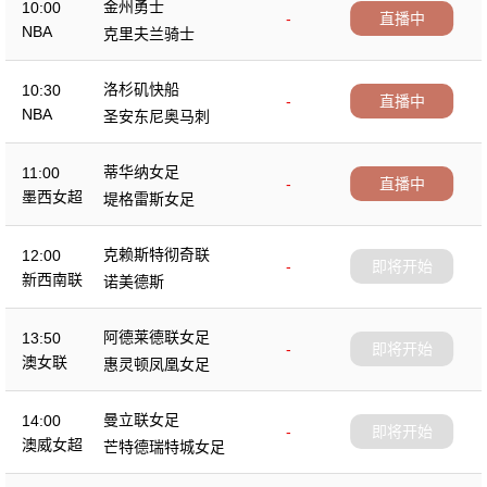
金州勇士
10:00
-
直播中
NBA
克里夫兰骑士
洛杉矶快船
10:30
-
直播中
NBA
圣安东尼奥马刺
蒂华纳女足
11:00
-
直播中
墨西女超
堤格雷斯女足
克赖斯特彻奇联
12:00
-
即将开始
新西南联
诺美德斯
阿德莱德联女足
13:50
-
即将开始
澳女联
惠灵顿凤凰女足
曼立联女足
14:00
-
即将开始
澳威女超
芒特德瑞特城女足