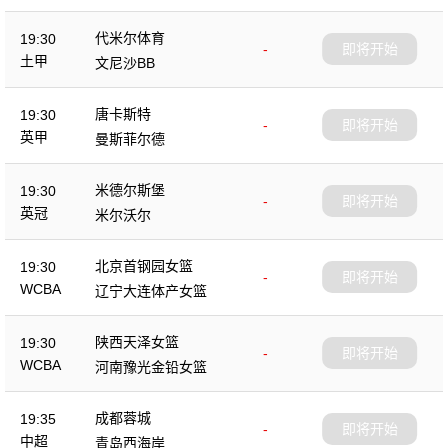
代米尔体育
19:30
-
即将开始
土甲
文尼沙BB
唐卡斯特
19:30
-
即将开始
英甲
曼斯菲尔德
米德尔斯堡
19:30
-
即将开始
英冠
米尔沃尔
北京首钢园女篮
19:30
-
即将开始
WCBA
辽宁大连体产女篮
陕西天泽女篮
19:30
-
即将开始
WCBA
河南豫光金铅女篮
成都蓉城
19:35
-
即将开始
中超
青岛西海岸