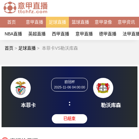
首页
意甲直播
足球直播
篮球直播
意甲录像
意甲资讯
NBA直播
英超直播
西甲直播
意甲直播
德甲直播
法甲直
首页
>
足球直播
>
本菲卡VS勒沃库森
欧冠杯
2025-11-06 04:00:00
:
本菲卡
勒沃