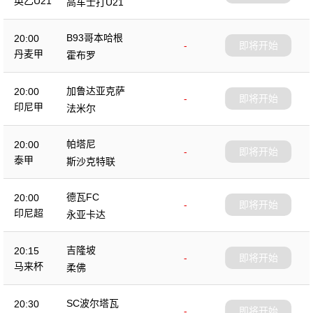
英乙U21
高车士打U21
B93哥本哈根
20:00
-
即将开始
丹麦甲
霍布罗
加鲁达亚克萨
20:00
-
即将开始
印尼甲
法米尔
帕塔尼
20:00
-
即将开始
泰甲
斯沙克特联
德瓦FC
20:00
-
即将开始
印尼超
永亚卡达
吉隆坡
20:15
-
即将开始
马来杯
柔佛
SC波尔塔瓦
20:30
-
即将开始