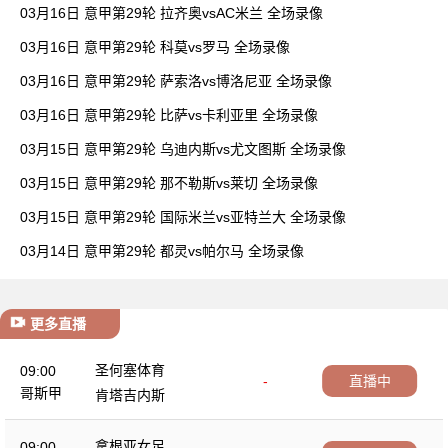
03月16日 意甲第29轮 拉齐奥vsAC米兰 全场录像
03月16日 意甲第29轮 科莫vs罗马 全场录像
03月16日 意甲第29轮 萨索洛vs博洛尼亚 全场录像
03月16日 意甲第29轮 比萨vs卡利亚里 全场录像
03月15日 意甲第29轮 乌迪内斯vs尤文图斯 全场录像
03月15日 意甲第29轮 那不勒斯vs莱切 全场录像
03月15日 意甲第29轮 国际米兰vs亚特兰大 全场录像
03月14日 意甲第29轮 都灵vs帕尔马 全场录像
更多直播
圣何塞体育
09:00
-
直播中
哥斯甲
肯塔吉内斯
拿根亚女足
09:00