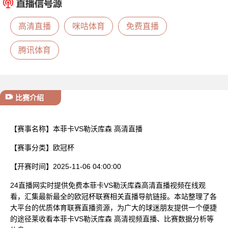
已结束
高清直播
咪咕体育
免费直播
腾讯体育
比赛介绍
【赛事名称】
本菲卡VS勒沃库森 高清直播
【赛事分类】
欧冠杯
【开赛时间】
2025-11-06 04:00:00
24直播网实时提供免费本菲卡VS勒沃库森高清直播视频在线观
看，汇集最新最全的欧冠杯联赛相关直播导航链接。本站整理了各
大平台的优质体育联赛直播资源，为广大的球迷朋友提供一个便捷
的途径莱收看本菲卡VS勒沃库森 高清视频直播、比赛数据分析等