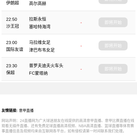
伊朗超
高尔高赫
拉斯永恒
22:50
-
即将开始
沙王冠
塞哈特海湾
马拉维女足
23:00
-
即将开始
国际友谊
津巴布韦女足
普罗夫迪夫火车头
23:30
-
即将开始
保超
FC蒙塔纳
友情链接:
意甲直播
网站声明：24直播网为广大球迷朋友在线提供的高清意甲直播、意甲比赛直播在线
观看无插件直播、还有免费足球直播高清视频、NBA高清直播、篮球直播等体育赛
事直播信息及视频均来自互联网各平台，如有侵权请第一时间联系我们处理。