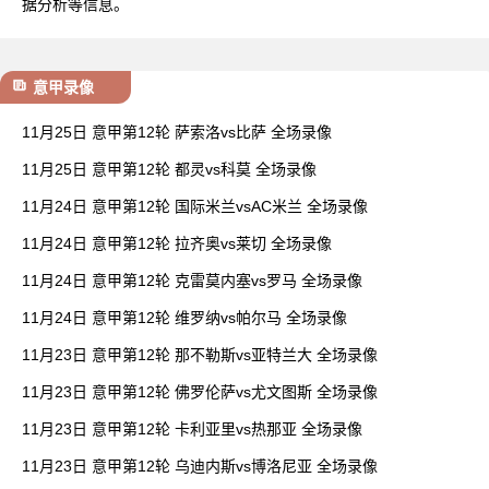
据分析等信息。
意甲录像
11月25日 意甲第12轮 萨索洛vs比萨 全场录像
11月25日 意甲第12轮 都灵vs科莫 全场录像
11月24日 意甲第12轮 国际米兰vsAC米兰 全场录像
11月24日 意甲第12轮 拉齐奥vs莱切 全场录像
11月24日 意甲第12轮 克雷莫内塞vs罗马 全场录像
11月24日 意甲第12轮 维罗纳vs帕尔马 全场录像
11月23日 意甲第12轮 那不勒斯vs亚特兰大 全场录像
11月23日 意甲第12轮 佛罗伦萨vs尤文图斯 全场录像
11月23日 意甲第12轮 卡利亚里vs热那亚 全场录像
11月23日 意甲第12轮 乌迪内斯vs博洛尼亚 全场录像