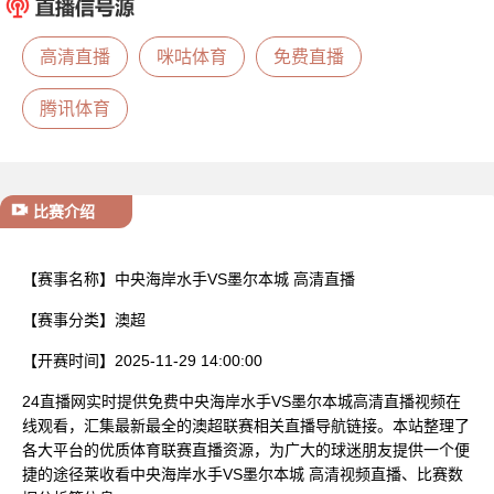
已结束
高清直播
咪咕体育
免费直播
腾讯体育
比赛介绍
【赛事名称】
中央海岸水手VS墨尔本城 高清直播
【赛事分类】
澳超
【开赛时间】
2025-11-29 14:00:00
24直播网实时提供免费中央海岸水手VS墨尔本城高清直播视频在
线观看，汇集最新最全的澳超联赛相关直播导航链接。本站整理了
各大平台的优质体育联赛直播资源，为广大的球迷朋友提供一个便
捷的途径莱收看中央海岸水手VS墨尔本城 高清视频直播、比赛数