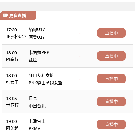
更多直播
缅甸U17
17:30
-
直播中
亚洲杯U17
阿曼U17
卡帕兹PFK
18:00
-
直播中
阿塞超
兹拉
牙山友利女篮
18:00
-
直播中
韩女甲
BNK釜山萨姆女篮
日本
18:05
-
直播中
世亚预
中国台北
卡潘宝山
19:00
-
直播中
阿美超
BKMA