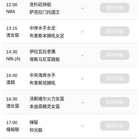
洛杉矶快船
12:00
-
即将开始
NBA
萨克拉门托国王
中岸水手女足
13:15
-
即将开始
澳女联
布里斯本狮吼女足
伊拉瓦拉老鹰
14:30
-
即将开始
NBL(A)
塔斯马尼亚跳蚁
中央海岸水手
16:00
-
即将开始
澳超
布里斯班狮吼
汤斯维尔火力女篮
16:30
-
即将开始
澳女篮
本迪高精灵女篮
掸联
17:00
-
即将开始
缅甸联
仰光联