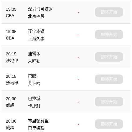
深圳马可波罗
19:35
-
即将开始
CBA
北京控股
辽宁本钢
19:35
-
即将开始
CBA
上海久事
迪雷禾
20:15
-
即将开始
沙地甲
朱拜勒
巴腾
20:15
-
即将开始
沙地甲
艾卜哈
巴拉城
20:30
-
即将开始
威超
卡那封
布里顿费里
20:30
-
即将开始
威超
巴里镇联