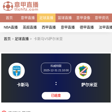
首页
意甲直播
足球直播
篮球直播
意甲录像
意甲资讯
NBA直播
英超直播
西甲直播
意甲直播
德甲直播
法甲直
首页
>
足球直播
>
卡斯马VS萨尔米亚
科威特联
2025-12-31 21:10:00
:
卡斯马
萨尔